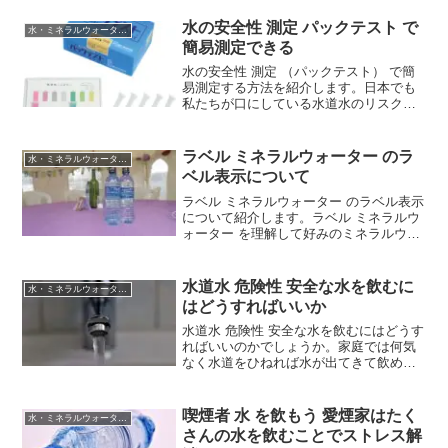
水の安全性 測定 パックテスト で
水・ミネラルウォーターの基礎知識
簡易測定できる
水の安全性 測定 （パックテスト） で簡
易測定する方法を紹介します。日本でも
私たちが口にしている水道水のリスク、
危険性はわかりましたが、浄水器、生成
器などで生成したミネラルウォーターや
アルカリイオン水がどのくらい健康に貢
ラベル ミネラルウォーター のラ
水・ミネラルウォーターの基礎知識
献してくれるのでしょ...
ベル表示について
ラベル ミネラルウォーター のラベル表示
について紹介します。ラベル ミネラルウ
ォーター を理解して好みのミネラルウォ
ーターをさがす種類豊富なミネラルウォ
ーターのどれを選んだらいいのか？迷っ
てしまいます。最近では、スーパー、コ
水道水 危険性 安全な水を飲むに
水・ミネラルウォーターの基礎知識
ンビニ等ミネラル...
はどうすればいいか
水道水 危険性 安全な水を飲むにはどうす
ればいいのかでしょうか。家庭では何気
なく水道をひねれば水が出てきて飲めま
すが、 水道水の危険性 について考えたこ
とはあるでしょうか？水道水の危険性 イ
コール 塩素 だ日本の水の事情はここ数年
喫煙者 水 を飲もう 愛煙家はたく
水・ミネラルウォーターの基礎知識
で大きく変...
さんの水を飲むことでストレス解