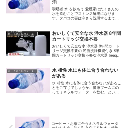
消
喫煙者 水 を飲もう 愛煙家はたくさんの
水を飲むことでストレス解消になりま
す。タバコの害は今さら説明するまでも
ないと思いますが、簡単にやめられない
のも事実です。喫煙者 水 を飲もう タバ
コによる血液どろどろを改善体に悪いタ
おいしくて安全な水 浄水器 8年間
水・ミネラルウォーターの基礎知識
バコですが、禁煙と...
カートリッジ交換不要
おいしくて安全な水 浄水器 8年間カート
リッジ交換不要の 逆流洗浄機能付き 8年
間カートリッジ交換不要な浄水器 beaq
を紹介します。浄水器の基本ミネラルウ
ォーターを購入するのは、費用もかさん
でしまうので蛇口に浄水器を取り付ける
水 相性 水にも体に合う合わない
水・ミネラルウォーターの基礎知識
タイプにも...
がある
水 相性 水にも体に合う合わないがあるこ
とをご存じでしょうか。健康ブームにの
ってミネラルウォーターを飲む、という
健康法が流行しているようですが、やは
り体に合う水と合わない水をしっかり見
分けたいものです。人間の体はおよそ 60
パーセント以上...
コーヒー・お茶に合うミネラルウォータ
ーおすすめ｜味を引き立てる軟水・超軟