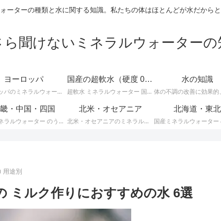
ォーターの種類と水に関する知識。私たちの体はほとんどが水だからと
さら聞けないミネラルウォーターの
ヨーロッパ
国産の超軟水（硬度 0-50mg/L）
水の知識
ヨーロッパのミネラルウォーターに関する情報です。ＥＵ加盟のヨーロッパ諸国では、ミネラルウォーターに関して次のような厳しい統一基準が定められています。
超軟水 ミネラルウォーター 国産 （ 硬度 0 ～ 50 ）に関する情報です。日本のミネラルウォーターはほとんどが軟水ですが、その中でも硬度が 0 ～ 50mg/L までの 超軟水 を紹介します。
畿・中国・四国
北米・オセアニア
北海道・東北
国産ミネラルウォーター のうち、 近畿・中国・四国地方のミネラルウォーター に関する情報です。
北米・オセアニアのミネラルウォーターに関する情報です。
用途別
の ミルク作りにおすすめの水 6選