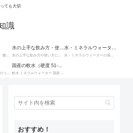
っても大切
知識
水の上手な飲み方・使い方
水・ミネラルウォーターの基礎知識
体の不調の改善に効果的、健康や美容によい水についてなど、知っているとお得な情報。
水の上手な飲み方や使い方についての情報。
水・ミネラルウォーターの基本的な知識。水とミネラルウォーターに関するさまざまな事柄。
国産の軟水（硬度 51-100mg/L）
国産ミネラルウォーター のうち、 北海道・東北地方のミネラルウォーター に関する情報です。
軟水 ミネラルウォーター 国産 （ 硬度 51 ～ 100 ）に関する情報です。日本のミネラルウォーターはほとんどが軟水ですが、その中でも硬度が 51 ～ 100mg/L までの 軟水 を紹介します。
おすすめ！