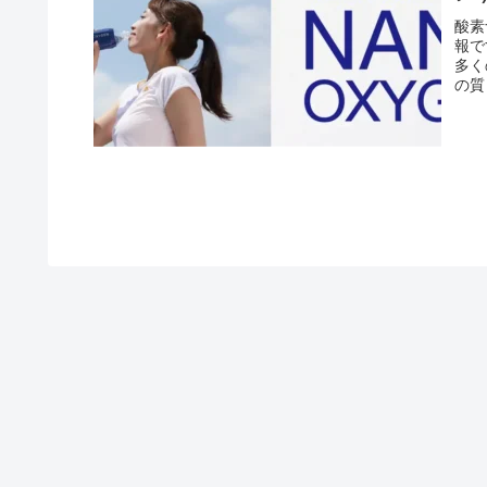
酸素
報で
多く
の質