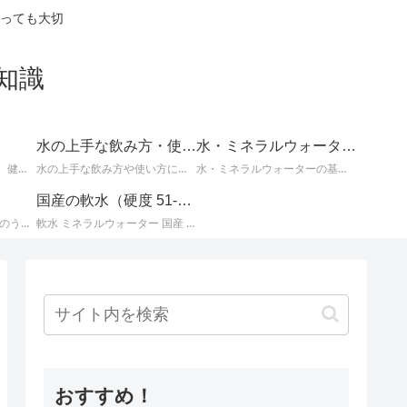
っても大切
知識
水の上手な飲み方・使い方
水・ミネラルウォーターの基礎知識
体の不調の改善に効果的、健康や美容によい水についてなど、知っているとお得な情報。
水の上手な飲み方や使い方についての情報。
水・ミネラルウォーターの基本的な知識。水とミネラルウォーターに関するさまざまな事柄。
国産の軟水（硬度 51-100mg/L）
国産ミネラルウォーター のうち、 北海道・東北地方のミネラルウォーター に関する情報です。
軟水 ミネラルウォーター 国産 （ 硬度 51 ～ 100 ）に関する情報です。日本のミネラルウォーターはほとんどが軟水ですが、その中でも硬度が 51 ～ 100mg/L までの 軟水 を紹介します。
おすすめ！