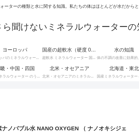
ォーターの種類と水に関する知識。私たちの体はほとんどが水だからと
さら聞けないミネラルウォーターの
ヨーロッパ
国産の超軟水（硬度 0-50mg/L）
水の知識
ヨーロッパのミネラルウォーターに関する情報です。ＥＵ加盟のヨーロッパ諸国では、ミネラルウォーターに関して次のような厳しい統一基準が定められています。
超軟水 ミネラルウォーター 国産 （ 硬度 0 ～ 50 ）に関する情報です。日本のミネラルウォーターはほとんどが軟水ですが、その中でも硬度が 0 ～ 50mg/L までの 超軟水 を紹介します。
畿・中国・四国
北米・オセアニア
北海道・東北
国産ミネラルウォーター のうち、 近畿・中国・四国地方のミネラルウォーター に関する情報です。
北米・オセアニアのミネラルウォーターに関する情報です。
ナノバブル水 NANO OXYGEN （ ナノオキシジェ
）