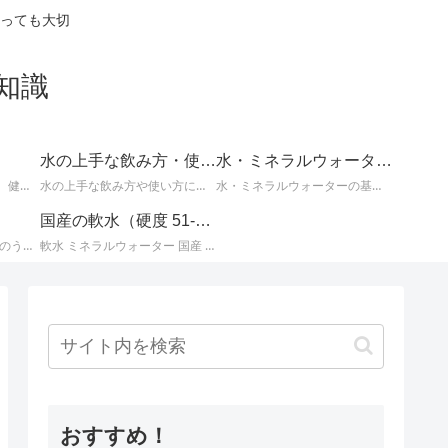
っても大切
知識
水の上手な飲み方・使い方
水・ミネラルウォーターの基礎知識
体の不調の改善に効果的、健康や美容によい水についてなど、知っているとお得な情報。
水の上手な飲み方や使い方についての情報。
水・ミネラルウォーターの基本的な知識。水とミネラルウォーターに関するさまざまな事柄。
国産の軟水（硬度 51-100mg/L）
国産ミネラルウォーター のうち、 北海道・東北地方のミネラルウォーター に関する情報です。
軟水 ミネラルウォーター 国産 （ 硬度 51 ～ 100 ）に関する情報です。日本のミネラルウォーターはほとんどが軟水ですが、その中でも硬度が 51 ～ 100mg/L までの 軟水 を紹介します。
おすすめ！