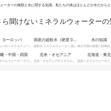
ォーターの種類と水に関する知識。私たちの体はほとんどが水だからと
さら聞けないミネラルウォーターの
ヨーロッパ
国産の超軟水（硬度 0-50mg/L）
水の知識
ヨーロッパのミネラルウォーターに関する情報です。ＥＵ加盟のヨーロッパ諸国では、ミネラルウォーターに関して次のような厳しい統一基準が定められています。
超軟水 ミネラルウォーター 国産 （ 硬度 0 ～ 50 ）に関する情報です。日本のミネラルウォーターはほとんどが軟水ですが、その中でも硬度が 0 ～ 50mg/L までの 超軟水 を紹介します。
畿・中国・四国
北米・オセアニア
北海道・東北
国産ミネラルウォーター のうち、 近畿・中国・四国地方のミネラルウォーター に関する情報です。
北米・オセアニアのミネラルウォーターに関する情報です。