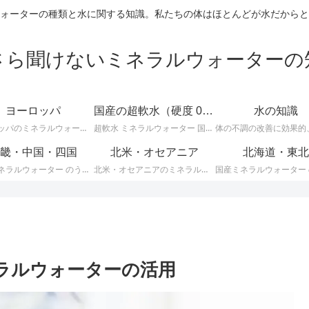
ォーターの種類と水に関する知識。私たちの体はほとんどが水だからと
さら聞けないミネラルウォーターの
ヨーロッパ
国産の超軟水（硬度 0-50mg/L）
水の知識
ヨーロッパのミネラルウォーターに関する情報です。ＥＵ加盟のヨーロッパ諸国では、ミネラルウォーターに関して次のような厳しい統一基準が定められています。
超軟水 ミネラルウォーター 国産 （ 硬度 0 ～ 50 ）に関する情報です。日本のミネラルウォーターはほとんどが軟水ですが、その中でも硬度が 0 ～ 50mg/L までの 超軟水 を紹介します。
畿・中国・四国
北米・オセアニア
北海道・東北
国産ミネラルウォーター のうち、 近畿・中国・四国地方のミネラルウォーター に関する情報です。
北米・オセアニアのミネラルウォーターに関する情報です。
ネラルウォーターの活用