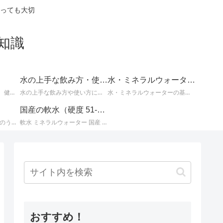
っても大切
知識
水の上手な飲み方・使い方
水・ミネラルウォーターの基礎知識
体の不調の改善に効果的、健康や美容によい水についてなど、知っているとお得な情報。
水の上手な飲み方や使い方についての情報。
水・ミネラルウォーターの基本的な知識。水とミネラルウォーターに関するさまざまな事柄。
国産の軟水（硬度 51-100mg/L）
国産ミネラルウォーター のうち、 北海道・東北地方のミネラルウォーター に関する情報です。
軟水 ミネラルウォーター 国産 （ 硬度 51 ～ 100 ）に関する情報です。日本のミネラルウォーターはほとんどが軟水ですが、その中でも硬度が 51 ～ 100mg/L までの 軟水 を紹介します。
おすすめ！