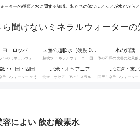
ォーターの種類と水に関する知識。私たちの体はほとんどが水だからと
さら聞けないミネラルウォーターの
ヨーロッパ
国産の超軟水（硬度 0-50mg/L）
水の知識
ヨーロッパのミネラルウォーターに関する情報です。ＥＵ加盟のヨーロッパ諸国では、ミネラルウォーターに関して次のような厳しい統一基準が定められています。
超軟水 ミネラルウォーター 国産 （ 硬度 0 ～ 50 ）に関する情報です。日本のミネラルウォーターはほとんどが軟水ですが、その中でも硬度が 0 ～ 50mg/L までの 超軟水 を紹介します。
畿・中国・四国
北米・オセアニア
北海道・東北
国産ミネラルウォーター のうち、 近畿・中国・四国地方のミネラルウォーター に関する情報です。
北米・オセアニアのミネラルウォーターに関する情報です。
復、美容によい 飲む酸素水