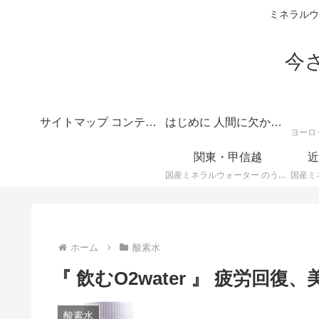
ミネラルウ
今
サイトマップ コンテンツの目次
はじめに 人間に欠かせない水のテーマは深いというご挨拶
関東・甲信越
近
国産ミネラルウォーター のうち、 関東・甲信越地方のミネラルウォーター に関する情報です。
ホーム
酸素水
『 飲むO2water 』 疲労回
酸素水