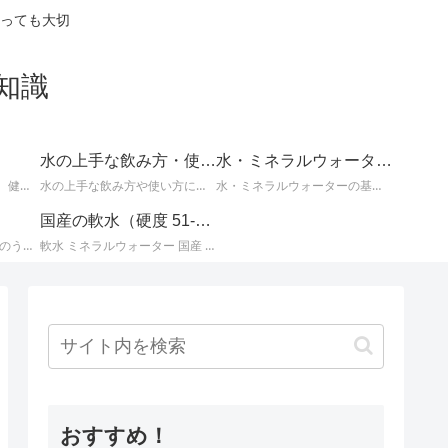
っても大切
知識
水の上手な飲み方・使い方
水・ミネラルウォーターの基礎知識
体の不調の改善に効果的、健康や美容によい水についてなど、知っているとお得な情報。
水の上手な飲み方や使い方についての情報。
水・ミネラルウォーターの基本的な知識。水とミネラルウォーターに関するさまざまな事柄。
国産の軟水（硬度 51-100mg/L）
国産ミネラルウォーター のうち、 北海道・東北地方のミネラルウォーター に関する情報です。
軟水 ミネラルウォーター 国産 （ 硬度 51 ～ 100 ）に関する情報です。日本のミネラルウォーターはほとんどが軟水ですが、その中でも硬度が 51 ～ 100mg/L までの 軟水 を紹介します。
おすすめ！