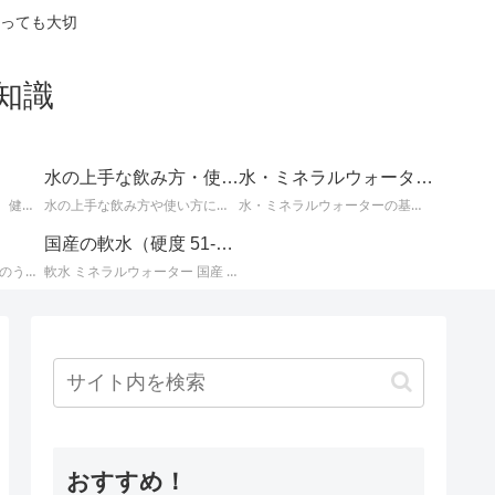
っても大切
知識
水の上手な飲み方・使い方
水・ミネラルウォーターの基礎知識
体の不調の改善に効果的、健康や美容によい水についてなど、知っているとお得な情報。
水の上手な飲み方や使い方についての情報。
水・ミネラルウォーターの基本的な知識。水とミネラルウォーターに関するさまざまな事柄。
国産の軟水（硬度 51-100mg/L）
国産ミネラルウォーター のうち、 北海道・東北地方のミネラルウォーター に関する情報です。
軟水 ミネラルウォーター 国産 （ 硬度 51 ～ 100 ）に関する情報です。日本のミネラルウォーターはほとんどが軟水ですが、その中でも硬度が 51 ～ 100mg/L までの 軟水 を紹介します。
おすすめ！