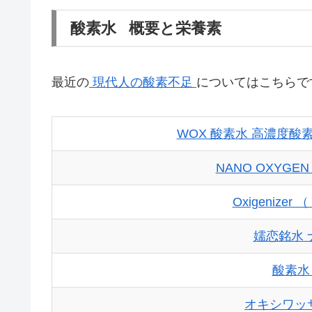
酸素水 概要と栄養素
最近の
現代人の酸素不足
についてはこちらで
WOX 酸素水 高濃度酸
NANO OXYGE
Oxigenize
嬬恋銘水
酸素水
オキシワッサ