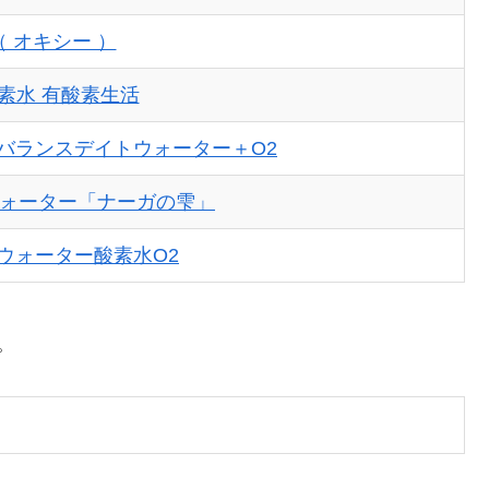
（ オキシー ）
素水 有酸素生活
バランスデイトウォーター＋O2
ォーター「ナーガの雫」
ウォーター酸素水O2
。