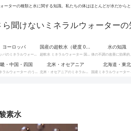
ォーターの種類と水に関する知識。私たちの体はほとんどが水だからと
さら聞けないミネラルウォーターの
ヨーロッパ
国産の超軟水（硬度 0-50mg/L）
水の知識
ヨーロッパのミネラルウォーターに関する情報です。ＥＵ加盟のヨーロッパ諸国では、ミネラルウォーターに関して次のような厳しい統一基準が定められています。
超軟水 ミネラルウォーター 国産 （ 硬度 0 ～ 50 ）に関する情報です。日本のミネラルウォーターはほとんどが軟水ですが、その中でも硬度が 0 ～ 50mg/L までの 超軟水 を紹介します。
畿・中国・四国
北米・オセアニア
北海道・東北
国産ミネラルウォーター のうち、 近畿・中国・四国地方のミネラルウォーター に関する情報です。
北米・オセアニアのミネラルウォーターに関する情報です。
 酸素水