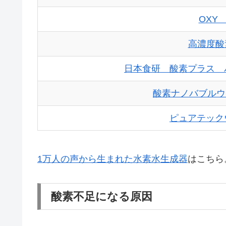
OXY 
高濃度酸
日本食研 酸素プラス 
酸素ナノバブルウ
ピュアテック
1万人の声から生まれた水素水生成器
はこちら
酸素不足になる原因