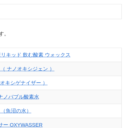
す。
素リキッド 飲む酸素 ウォックス
N （ ナノオキシジェン ）
r （ オキシゲナイザー ）
 ナノバブル酸素水
 （魚沼の水）
ー OXYWASSER