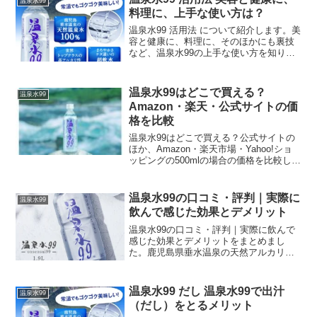
温泉水99
る「好転反応」...
料理に、上手な使い方は？
温泉水99 活用法 について紹介します。美
容と健康に、料理に、そのほかにも裏技
など、温泉水99の上手な使い方を知り、
毎日の生活に活かしましょう。高アルカ
リの性質をもっていて、さらに超軟水で
ある温泉水99には、いろいろなメリット
温泉水99はどこで買える？
温泉水99
があります。
Amazon・楽天・公式サイトの価
格を比較
温泉水99はどこで買える？公式サイトの
ほか、Amazon・楽天市場・Yahoo!ショ
ッピングの500mlの場合の価格を比較して
みました。公式ショップではお試しセッ
トの購入もあります。また、実店舗での
購入にも触れていますので参考にしてみ
温泉水99の口コミ・評判｜実際に
温泉水99
てください。
飲んで感じた効果とデメリット
温泉水99の口コミ・評判｜実際に飲んで
感じた効果とデメリットをまとめまし
た。鹿児島県垂水温泉の天然アルカリイ
オン水として人気のミネラルウォーター
「温泉水99」。美容家や料理人からも絶
大な支持を得ているようですが、果たし
温泉水99 だし 温泉水99で出汁
温泉水99
てその実力は本物でしょうか。
（だし）をとるメリット