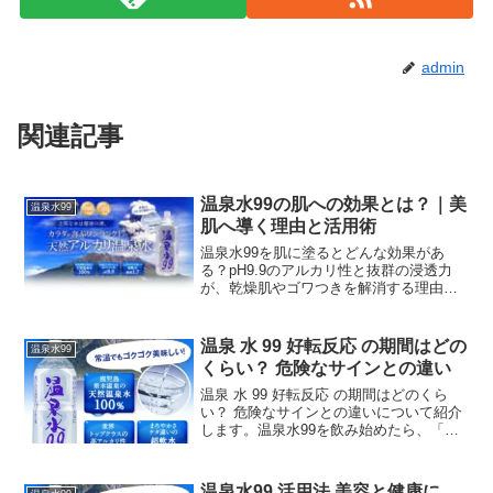
admin
関連記事
温泉水99の肌への効果とは？｜美
温泉水99
肌へ導く理由と活用術
温泉水99を肌に塗るとどんな効果があ
る？pH9.9のアルカリ性と抜群の浸透力
が、乾燥肌やゴワつきを解消する理由を
解説します。肌にいい科学的根拠、洗顔
後のブースターとしての使い方や、水道
水・精製水との違い、口コミで評判の美
温泉 水 99 好転反応 の期間はどの
温泉水99
肌活用術まで徹底網羅。
くらい？ 危険なサインとの違い
温泉 水 99 好転反応 の期間はどのくら
い？ 危険なサインとの違いについて紹介
します。温泉水99を飲み始めたら、「一
時的に体調が悪くなった」「湿疹が出
た」といった経験はありませんか？ これ
は、デトックス中に体内で起こるとされ
温泉水99 活用法 美容と健康に、