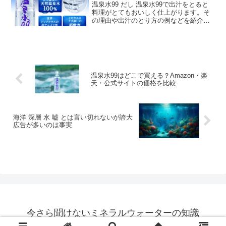
温泉水99 だし 温泉水99で出汁をとると
料理がとてもおいしく仕上がります。そ
の理由や出汁のとり方の例などを紹介し
ます。 ミネラルウォーター 温泉水99は、
鹿児島県桜島の地下約800mから採水され
た超軟水の天然アルカリ温泉水です。
温泉水99はどこで買える？Amazon・楽
天・公式サイトの価格を比較
海洋 深層 水 嘘 とは言い切れないが誇大
広告が多いのは事実
今さら聞けないミネラルウォーターの知識