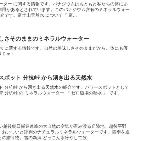
ォーター に関する情報です。バナジウムはもともと私たちの体にあ
作用があるとされています。このバナジウム含有のミネラルウォー
介です。富士山天然水 について『 富...
いしさそのままのミネラルウォーター
名水 に関する情報です。自然の美味しさそのままだから、体にも優
５０ｍｌ
スポット 分杭峠 から湧き出る天然水
ト 分杭峠 から湧き出る天然水の紹介です。パワースポットとして
 分杭峠 の ミネラルウォーター 『 ゼロ磁場の秘水 』 です。
深い越後朝日飯豊連峰の大自然の空気が澄み渡る丘陸地、越後平野
、おいしいと評判のナチュラルミネラルウォーターです。四季を通
の贈り物。雪の新潟 どっこん水冷やして飲...