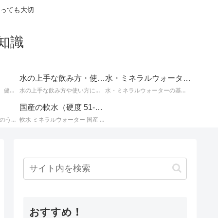
っても大切
知識
水の上手な飲み方・使い方
水・ミネラルウォーターの基礎知識
体の不調の改善に効果的、健康や美容によい水についてなど、知っているとお得な情報。
水の上手な飲み方や使い方についての情報。
水・ミネラルウォーターの基本的な知識。水とミネラルウォーターに関するさまざまな事柄。
国産の軟水（硬度 51-100mg/L）
国産ミネラルウォーター のうち、 北海道・東北地方のミネラルウォーター に関する情報です。
軟水 ミネラルウォーター 国産 （ 硬度 51 ～ 100 ）に関する情報です。日本のミネラルウォーターはほとんどが軟水ですが、その中でも硬度が 51 ～ 100mg/L までの 軟水 を紹介します。
おすすめ！