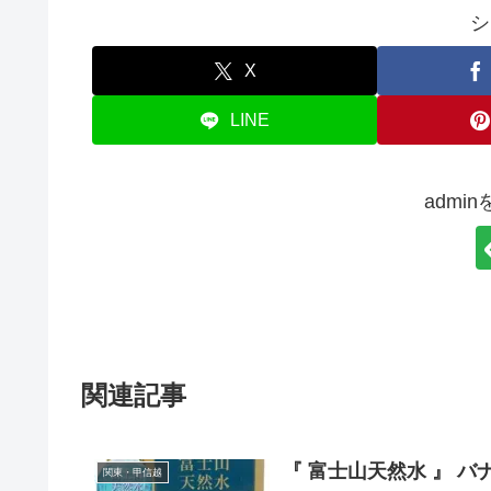
シ
X
LINE
admi
関連記事
『 富士山天然水 』 
関東・甲信越