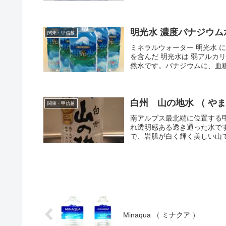
明光水 濃度バナジウム
関東・甲信越
ミネラルウォーター 明光水 
を含んだ 明光水は 弱アル
然水です。バナジウムに、血糖
白州 山の地水 （ や
関東・甲信越
南アルプス最北端に位置する
れ透明感ある透き通った水です
で、岩肌が白く輝く美しい山で
Minaqua （ ミナクア ）