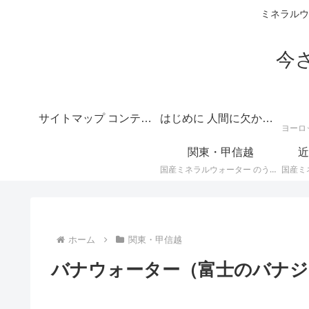
ミネラルウ
今
サイトマップ コンテンツの目次
はじめに 人間に欠かせない水のテーマは深いというご挨拶
関東・甲信越
近
国産ミネラルウォーター のうち、 関東・甲信越地方のミネラルウォーター に関する情報です。
ホーム
関東・甲信越
バナウォーター（富士のバナジ