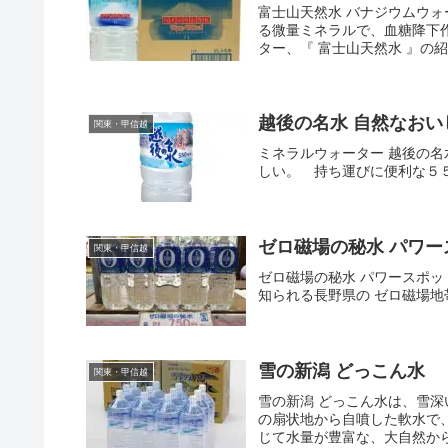
富士山天然水 バナジウムウ
る微量ミネラルで、血糖降下
ター、『 富士山天然水 』の紹
越後の名水 自然なお
関東・甲信越
ミネラルウォーター 越後の
しい。 持ち運びに便利な５
ゼロ磁場の秘水 パワー
関東・甲信越
ゼロ磁場の秘水 パワースポッ
知られる長野県の ゼロ磁場地帯
雪の新潟 どっこん水
関東・甲信越
雪の新潟 どっこん水は、雪
の扇状地から自噴した軟水で
じて水量が豊富な、大自然から