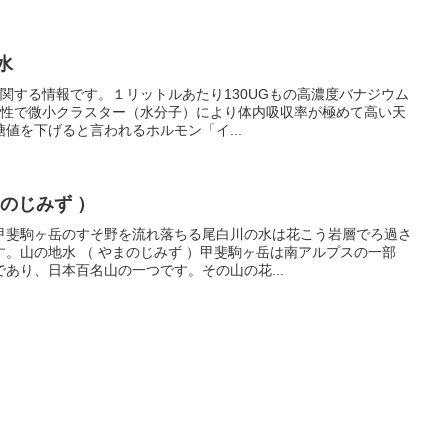
水
に関する情報です。１リットルあたり130UGもの高濃度バナジウム
カリ性で微小クラスター（水分子）により体内吸収率が極めて高い天
値を下げると言われるホルモン「イ...
まのじみず ）
甲斐駒ヶ岳のすそ野を流れ落ちる尾白川の水は花こう岩層でろ過さ
。山の地水 （ やまのじみず ）甲斐駒ヶ岳は南アルプスの一部
あり、日本百名山の一つです。その山の花...