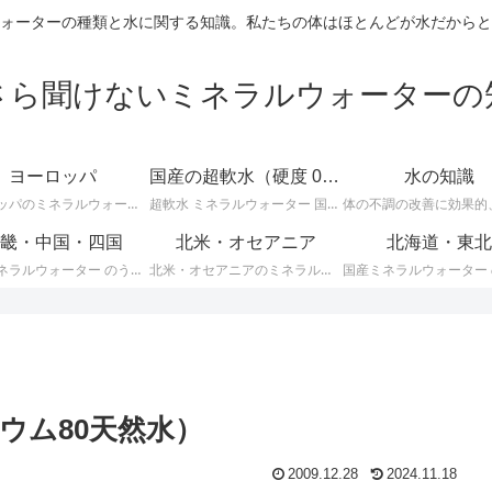
ォーターの種類と水に関する知識。私たちの体はほとんどが水だからと
さら聞けないミネラルウォーターの
ヨーロッパ
国産の超軟水（硬度 0-50mg/L）
水の知識
ヨーロッパのミネラルウォーターに関する情報です。ＥＵ加盟のヨーロッパ諸国では、ミネラルウォーターに関して次のような厳しい統一基準が定められています。
超軟水 ミネラルウォーター 国産 （ 硬度 0 ～ 50 ）に関する情報です。日本のミネラルウォーターはほとんどが軟水ですが、その中でも硬度が 0 ～ 50mg/L までの 超軟水 を紹介します。
畿・中国・四国
北米・オセアニア
北海道・東北
国産ミネラルウォーター のうち、 近畿・中国・四国地方のミネラルウォーター に関する情報です。
北米・オセアニアのミネラルウォーターに関する情報です。
ウム80天然水）
2009.12.28
2024.11.18