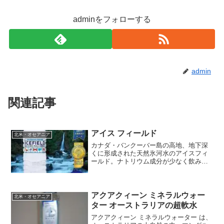
adminをフォローする
admin
関連記事
アイス フィールド
北米・オセアニア
カナダ・バンクーバー島の高地、地下深
くに形成された天然氷河水のアイスフィ
ールド。ナトリウム成分が少なく飲みや
すい超軟水です。１９９８年には米国シ
ェフ協会よりゴールドメダルが授賞され
るほど料理との相性もいい水です。アイ
ス フィールド □名称ミ...
アクアクィーン ミネラルウォー
北米・オセアニア
ター オーストラリアの超軟水
アクアクィーン ミネラルウォーター は、