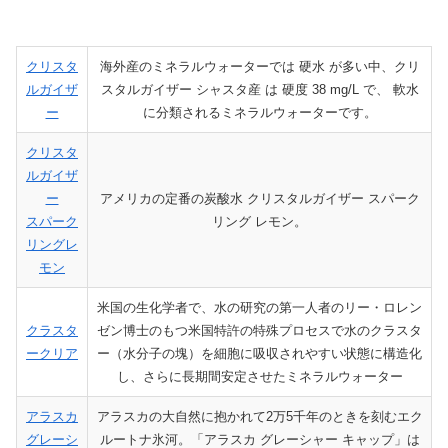
クリスタ
海外産のミネラルウォーターでは 硬水 が多い中、クリ
ルガイザ
スタルガイザー シャスタ産 は 硬度 38 mg/L で、 軟水
ー
に分類されるミネラルウォーターです。
クリスタ
ルガイザ
ー
アメリカの定番の炭酸水 クリスタルガイザー スパーク
スパーク
リング レモン。
リングレ
モン
米国の生化学者で、水の研究の第一人者のリー・ロレン
クラスタ
ゼン博士のもつ米国特許の特殊プロセスで水のクラスタ
ークリア
ー（水分子の塊）を細胞に吸収されやすい状態に構造化
し、さらに長期間安定させたミネラルウォーター
アラスカ
アラスカの大自然に抱かれて2万5千年のときを刻むエク
グレーシ
ルートナ氷河。「アラスカ グレーシャー キャップ」は