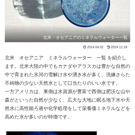
北米・オセアニアのミネラルウォーター一覧
2014.04.02
2024.11.18
北米 オセアニア ミネラルウォーター 一覧 を紹介し
ます。北米大陸の中でもカナダやアラスカは豊かな自然の
中で育まれた氷河の雪解け水や湧き水が多く、洗練さらた
不純物の少ない天然水として口当たりのいい水です。
一方アメリカは、東側は水資源が豊富で西側は肥沃な山や
森がといった自然が少なく、広大な大地に眠る地下水や天
然水に高性能ろ過や化学処理をして栄養価ミネラルなどを
高めた水が多いのが特徴です。