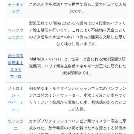
ャーキャ
この氷河湖を水源とする世界で最も上質でピュアな天然
ップ
水です。
製造工程で８段階にわたるろ過および４段階のバクテリ
ペンタウ
ア除去処理を行います。これにより不純物を完全にとり
ォーター
のぞき通常の水道水の約１０倍もの酸素を充填した限り
なく純水に近い水です。
超☆海洋
MaHaLo（マハロ）は、世界一と言われる海洋深層水研
深層水１
究機関、ハワイ州自立自然エネルギーが正式に研究した
００％
海洋深層水です。
マハロ
メトロミ
都会的なボトルデザインがオシャレで人気のサンフラン
ント
シスコ発のミントウォーター。氷水より冷たい水をつく
ペパーミ
ろう！という発想から誕生した水。爽快感のあるのどご
ント
しが人気。
ウィスラ
カナダブリティッシュコロンビア州ウィスラー渓谷に形
ー
成された、数千年前の氷河が解けた水を源とする伏流水