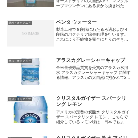
オーストラリアの大自然の中、マングル
ーブマウンテンにある泉から湧き出たこ
の水は、純度が高く不純物をほとんど含
みません。アクアクィーンは、まろやか
な飲み口が特徴の超軟水です。※現在､在
ペンタ ウォーター
北米・オセアニア
庫がありません。ア...
製造工程で８段階にわたるろ過および４
段階のバクテリア除去処理を行います。
これにより不純物を完全にとりのぞき通
常の水道水の約１０倍もの酸素を充填し
た限りなく純水に近い水です。現代人に
不足しがちな酸素補給が効率よく行えま
す。 □名称酸素強化水 ...
アラスカグレーシャーキャップ
北米・オセアニア
全米最優秀品質賞を受賞のアラスカ氷河
水 アラスカグレーシャーキャップ に関す
る情報。アラスカの大自然に抱かれて2万
5千年のときを刻むエクルートナ氷河。
「アラスカ グレーシャー キャップ」はこ
の氷河湖を水源とする世界で最も上質で
ピュアな天然水...
クリスタルガイザー スパークリ
北米・オセアニア
ング レモン
アメリカの定番の炭酸水 クリスタルガイ
ザー スパークリング レモン 。こちらで
紹介しているレモン味は、日本でもよく
見かける飲み味で、クセも少なく、それ
だけで飲むもよし、アルコール類と割っ
てハイボールにするのもよし、いろいろ