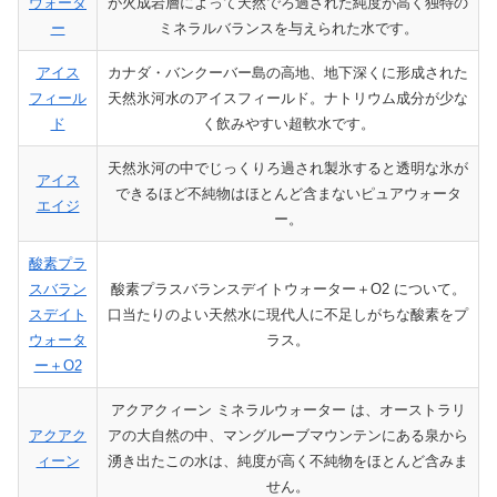
ウォータ
が火成岩層によって天然でろ過された純度が高く独特の
ー
ミネラルバランスを与えられた水です。
アイス
カナダ・バンクーバー島の高地、地下深くに形成された
フィール
天然氷河水のアイスフィールド。ナトリウム成分が少な
ド
く飲みやすい超軟水です。
天然氷河の中でじっくりろ過され製氷すると透明な氷が
アイス
できるほど不純物はほとんど含まないピュアウォータ
エイジ
ー。
酸素プラ
スバラン
酸素プラスバランスデイトウォーター＋O2 について。
スデイト
口当たりのよい天然水に現代人に不足しがちな酸素をプ
ウォータ
ラス。
ー＋O2
アクアクィーン ミネラルウォーター は、オーストラリ
アクアク
アの大自然の中、マングルーブマウンテンにある泉から
ィーン
湧き出たこの水は、純度が高く不純物をほとんど含みま
せん。