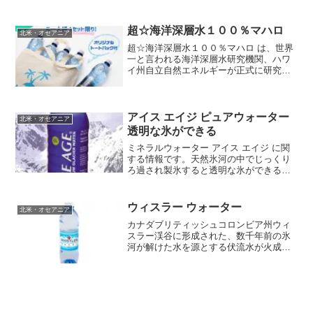
のどごしが人気。メトロミント ペパーミ
ント □名称清涼飲料水 □原材料ペパー
ミントエキス □原...
超☆海洋深層水１００％マハロ
北米・オセアニア
超☆海洋深層水１００％マハロ は、世界
一と言われる海洋深層水研究機関、ハワ
イ州自立自然エネルギーが正式に研究し
た海洋深層水です。マハロは5万キロの距
離をを2000年という歳月をかけて深海4～
5000mの深さを流れてきた深層海流がハ
ワイ島コナ...
アイス エイジ ピュアウォーター
北米・オセアニア
透明な氷ができる
ミネラルウォーター アイス エイジ に関
する情報です。天然氷河の中でじっくり
ろ過され製氷すると透明な氷ができるほ
ど不純物はほとんど含まないピュアウォ
ーター。1995年にはグローバルデザイン
賞を受賞した美しいボトルにも人気があ
ウィスラー ウォーター
北米・オセアニア
ります。アイス ...
カナダブリティッシュコロンビア州ウィ
スラー渓谷に形成された、数千年前の氷
河が解けた水を源とする伏流水が火成岩
層によって天然でろ過された純度が高く
独特のミネラルバランスを与えられた水
です。やわらかくクセがなくナチュラル
なのどごしが人気です。ウ...