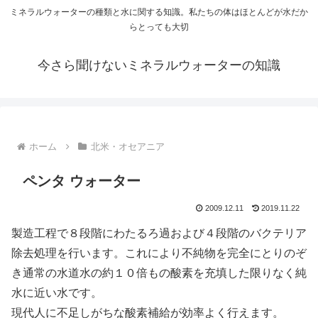
ミネラルウォーターの種類と水に関する知識。私たちの体はほとんどが水だか
らとっても大切
今さら聞けないミネラルウォーターの知識
ホーム
北米・オセアニア
ペンタ ウォーター
2009.12.11
2019.11.22
製造工程で８段階にわたるろ過および４段階のバクテリア
除去処理を行います。これにより不純物を完全にとりのぞ
き通常の水道水の約１０倍もの酸素を充填した限りなく純
水に近い水です。
現代人に不足しがちな酸素補給が効率よく行えます。