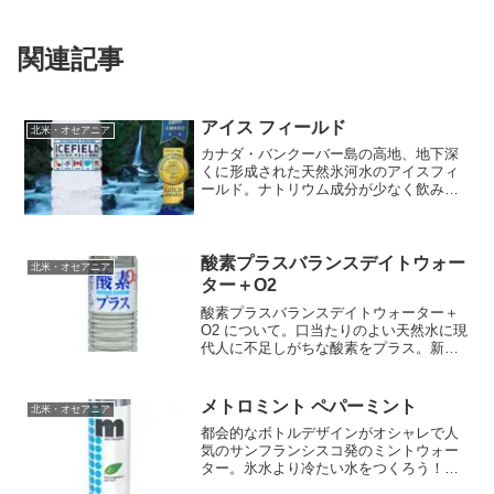
関連記事
アイス フィールド
北米・オセアニア
カナダ・バンクーバー島の高地、地下深
くに形成された天然氷河水のアイスフィ
ールド。ナトリウム成分が少なく飲みや
すい超軟水です。１９９８年には米国シ
ェフ協会よりゴールドメダルが授賞され
るほど料理との相性もいい水です。アイ
ス フィールド □名称ミ...
酸素プラスバランスデイトウォー
北米・オセアニア
ター＋O2
酸素プラスバランスデイトウォーター＋
O2 について。口当たりのよい天然水に現
代人に不足しがちな酸素をプラス。新し
いタイプの機能性飲料水です。スポーツ
などをする人に最適。現代人に不足して
いると言われる酸素を通常の10倍充填し
メトロミント ペパーミント
北米・オセアニア
ました。酸素プラス...
都会的なボトルデザインがオシャレで人
気のサンフランシスコ発のミントウォー
ター。氷水より冷たい水をつくろう！と
いう発想から誕生した水。爽快感のある