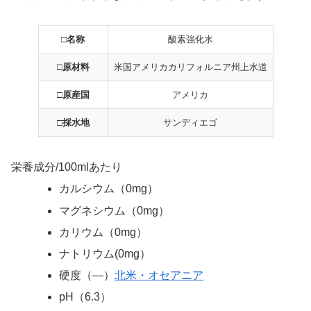
□名称
酸素強化水
□原材料
米国アメリカカリフォルニア州上水道
□原産国
アメリカ
□採水地
サンディエゴ
栄養成分/100mlあたり
カルシウム（0mg）
マグネシウム（0mg）
カリウム（0mg）
ナトリウム(0mg）
硬度（—）
北米・オセアニア
pH（6.3）