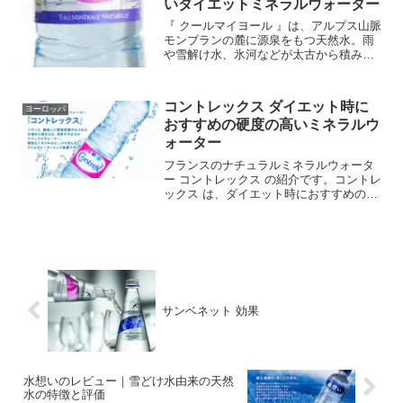
いダイエットミネラルウォーター
『 クールマイヨール 』は、アルプス山脈
モンブランの麓に源泉をもつ天然水。雨
や雪解け水、氷河などが太古から積み上
げられた地層のフィルターを、気の遠く
なるような時間をかけて通過すること
で、この水はつくられました。
コントレックス ダイエット時に
ヨーロッパ
おすすめの硬度の高いミネラルウ
ォーター
フランスのナチュラルミネラルウォータ
ー コントレックス の紹介です。コントレ
ックス は、ダイエット時におすすめの硬
度の高いミネラルウォーターです。『 コ
ントレックス 』の採水地は、フランス ロ
レーヌ地方にあるコントレックスヴィ
ル。清らかな銘...
サンベネット 効果
水想いのレビュー｜雪どけ水由来の天然
水の特徴と評価