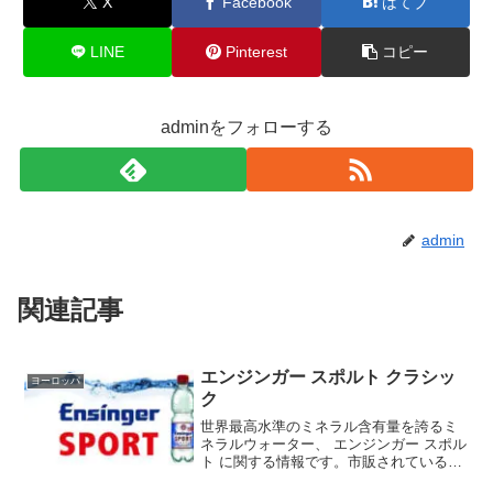
X
Facebook
はてブ
LINE
Pinterest
コピー
adminをフォローする
admin
関連記事
エンジンガー スポルト クラシッ
ヨーロッパ
ク
世界最高水準のミネラル含有量を誇るミ
ネラルウォーター、 エンジンガー スポル
ト に関する情報です。市販されている水
の中ではもっとも硬度が高くミネラル分