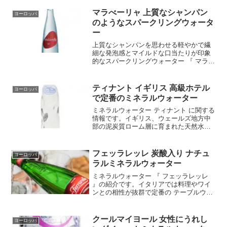
が豊富に含まれるミネラルウォーター、
エンジンガー スポルト 。 1 リットルあ
マラべーリャ 上質なシャンパン
ヨーロッパ
たりにカル...
のようなスパークリングウォータ
ー
上質なシャンパンを思わせる軽やかで繊
細な発泡感とマイルドな口当たりが印象
的なスパークリングウォーター 『 マラべ
ーリャ 』 に関する情報です。マラヴェー
リャは、温泉の源泉でありカルデス・
デ・マラヴェーリャ（カタルーニャ地方
ティナント イギリス 高級ホテル
ヨーロッパ
ジローナ） に湧き...
で定番のミネラルウォーター
ミネラルウォーター ティナント に関する
情報です。イギリス、ウェールズ地方中
部の泥炭質ローム層に育まれた天然水の
ティナント。ティナントカルシウムとマ
グネシウムの割合のバランスが理想とさ
れているミネラルウォーターです。アメ
フェッラレッレ 炭酸入り ナチュ
ヨーロッパ
リカ各地の高級ホテル...
ラルミネラルウォーター
ミネラルウォーター 『 フェッラレッレ
』の紹介です。イタリアでは料理やワイ
ンとの相性が抜群で定番の テーブルウォ
ーター です。『 フェッラレッレ 』は、
天然の発泡性を持ち、ミネラルを豊富に
含んでいます。口あたりがやさしく、繊
クールマイヨール 女性にうれし
ヨーロッパ
細で柔らかな泡...