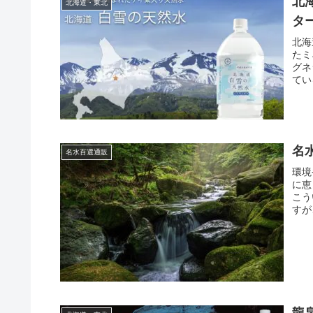
北
北海道・東北
タ
北海
たミ
グネ
てい
名
名水百選通販
環境
に恵
こう
すが