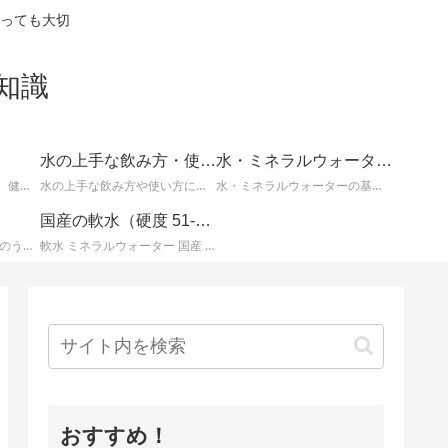
っても大切
知識
水の上手な飲み方・使い方
水・ミネラルウォーターの基礎知識
体の不調の改善に効果的、健康や美容によい水についてなど、知っているとお得な情報。
水の上手な飲み方や使い方についての情報。
水・ミネラルウォーターの基本的な知識。水とミネラルウォーターに関するさまざまな事柄。
国産の軟水（硬度 51-100mg/L）
国産ミネラルウォーター のうち、 北海道・東北地方のミネラルウォーター に関する情報です。
軟水 ミネラルウォーター 国産 （ 硬度 51 ～ 100 ）に関する情報です。日本のミネラルウォーターはほとんどが軟水ですが、その中でも硬度が 51 ～ 100mg/L までの 軟水 を紹介します。
おすすめ！