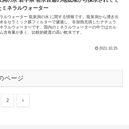
泉洞の水 岩手県 名水百選の地底湖から採水されてで
たミネラルウォーター
ラルウォーター 龍泉洞の水 に関する情報です。龍泉洞から湧き出
水をセラミック膜フィルターで濾過し、非加熱充填したナチュラ
ネラルウォーターです。国内のミネラルウォーターの中ではカル
ム含有量が多く、比較的硬度の高い軟水です。
2021.10.25
のページ
次
2
へ