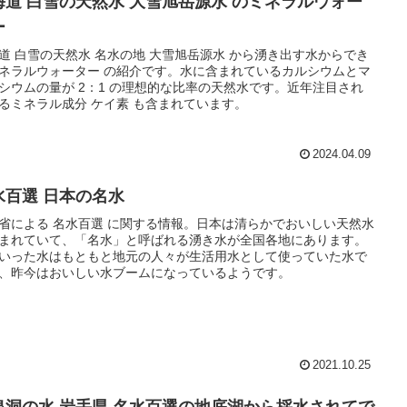
海道 白雪の天然水 大雪旭岳源水 のミネラルウォー
ー
道 白雪の天然水 名水の地 大雪旭岳源水 から湧き出す水からでき
ネラルウォーター の紹介です。水に含まれているカルシウムとマ
シウムの量が 2：1 の理想的な比率の天然水です。近年注目され
るミネラル成分 ケイ素 も含まれています。
2024.04.09
水百選 日本の名水
省による 名水百選 に関する情報。日本は清らかでおいしい天然水
まれていて、「名水」と呼ばれる湧き水が全国各地にあります。
いった水はもともと地元の人々が生活用水として使っていた水で
、昨今はおいしい水ブームになっているようです。
2021.10.25