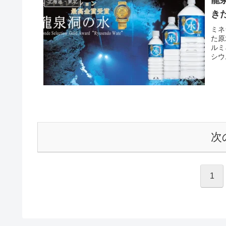
龍
北海道・東北
き
ミネ
た原
ルミ
シウ
次
1