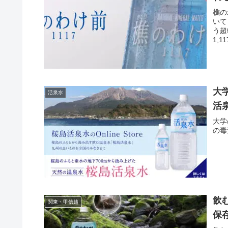
樵の
いて
う超
1,
大
活泉水
活
大学
の毒
飲む
関東・甲信越
保