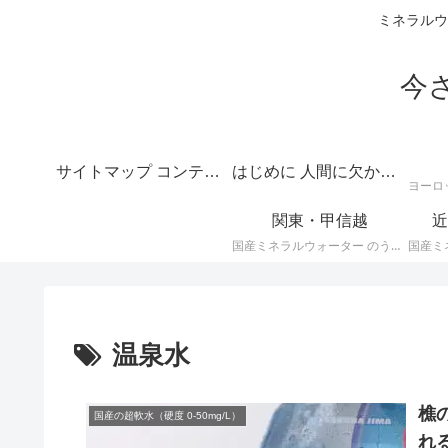
ミネラルウ
今
サイトマップ コンテンツの目次
はじめに 人間に欠かせない水のテーマは深いというご挨拶
関東・甲信越
近
国産ミネラルウォーター のうち、 関東・甲信越地方のミネラルウォーター に関する情報です。
温泉水
樵
国産の超軟水（硬度 0-50mg/L）
れ