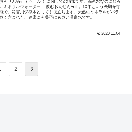
おんせんVeil （ ベール ）に関しての情報です。温泉水なのに飲み
いミネラルウォーター、 飲むおんせんVeil 。10年という長期保存
能で、災害用保存水としても役立ちます。天然のミネラルがバラ
良く含まれた、健康にも美容にも良い温泉水です。
2020.11.04
1
2
3