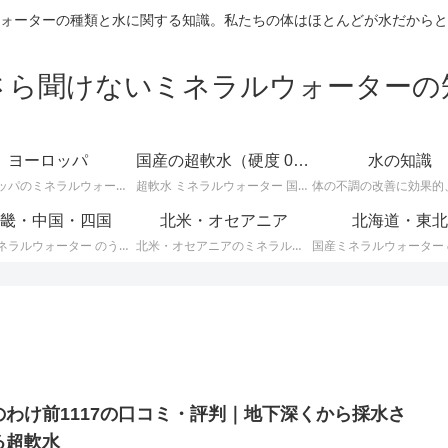
ォーターの種類と水に関する知識。私たちの体はほとんどが水だからと
さら聞けないミネラルウォーターの
ヨーロッパ
国産の超軟水（硬度 0-50mg/L）
水の知識
ヨーロッパのミネラルウォーターに関する情報です。ＥＵ加盟のヨーロッパ諸国では、ミネラルウォーターに関して次のような厳しい統一基準が定められています。
超軟水 ミネラルウォーター 国産 （ 硬度 0 ～ 50 ）に関する情報です。日本のミネラルウォーターはほとんどが軟水ですが、その中でも硬度が 0 ～ 50mg/L までの 超軟水 を紹介します。
畿・中国・四国
北米・オセアニア
北海道・東北
国産ミネラルウォーター のうち、 近畿・中国・四国地方のミネラルウォーター に関する情報です。
北米・オセアニアのミネラルウォーターに関する情報です。
のわけ前1117の口コミ・評判｜地下深くから採水さ
る超軟水