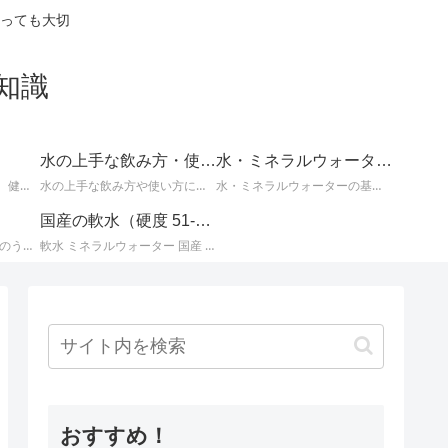
っても大切
知識
水の上手な飲み方・使い方
水・ミネラルウォーターの基礎知識
体の不調の改善に効果的、健康や美容によい水についてなど、知っているとお得な情報。
水の上手な飲み方や使い方についての情報。
水・ミネラルウォーターの基本的な知識。水とミネラルウォーターに関するさまざまな事柄。
国産の軟水（硬度 51-100mg/L）
国産ミネラルウォーター のうち、 北海道・東北地方のミネラルウォーター に関する情報です。
軟水 ミネラルウォーター 国産 （ 硬度 51 ～ 100 ）に関する情報です。日本のミネラルウォーターはほとんどが軟水ですが、その中でも硬度が 51 ～ 100mg/L までの 軟水 を紹介します。
おすすめ！