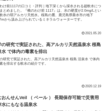
わけ前1117の口コミ・評判｜地下深くから採水される超軟水につ
まとめました。『樵のわけ前 1117』は、水の硬度が2.0mg/Lとい
軟水の弱アルカリ天然水。桜島の麓、鹿児島県垂水市の地下
117mから汲み上げられているミネラルウォーターです。
2021.05.20
学の研究で実証された、高アルカリ天然温泉水 桜島
泉水 で体内の毒素を排出
の研究で実証された、高アルカリ天然温泉水 桜島 活泉水 で体内
素を排出する軟水の紹介です。
2020.12.19
おんせんVeil （ ベール ） 長期保存可能で災害用
存水にもなる温泉水