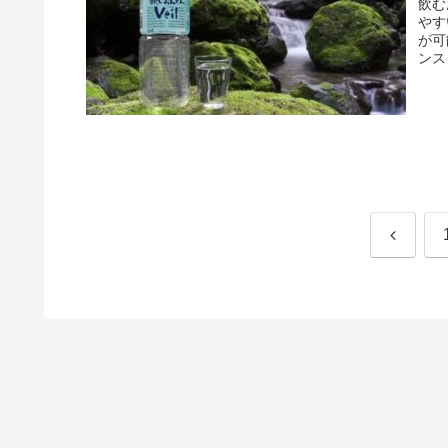
飲む
やす
が可
ンス
前
へ