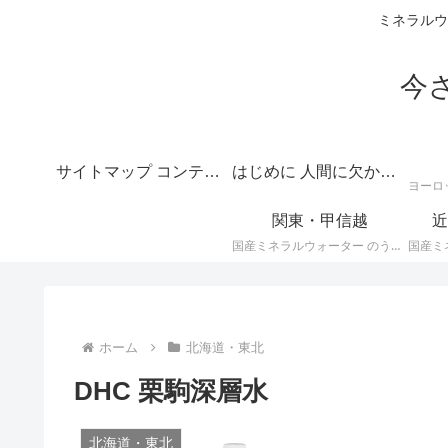
ミネラルウ
今
サイトマップ コンテンツの目次
はじめに 人間に欠かせない水のテーマは深いというご挨拶
関東・甲信越
近
国産ミネラルウォーター のうち、 関東・甲信越地方のミネラルウォーター に関する情報です。
ホーム
北海道・東北
DHC 栗駒深層水
北海道・東北