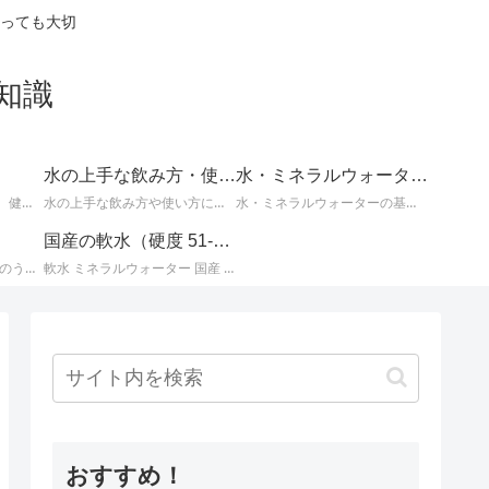
っても大切
知識
水の上手な飲み方・使い方
水・ミネラルウォーターの基礎知識
体の不調の改善に効果的、健康や美容によい水についてなど、知っているとお得な情報。
水の上手な飲み方や使い方についての情報。
水・ミネラルウォーターの基本的な知識。水とミネラルウォーターに関するさまざまな事柄。
国産の軟水（硬度 51-100mg/L）
国産ミネラルウォーター のうち、 北海道・東北地方のミネラルウォーター に関する情報です。
軟水 ミネラルウォーター 国産 （ 硬度 51 ～ 100 ）に関する情報です。日本のミネラルウォーターはほとんどが軟水ですが、その中でも硬度が 51 ～ 100mg/L までの 軟水 を紹介します。
おすすめ！