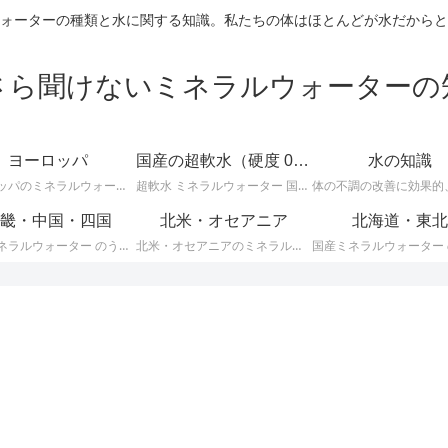
ォーターの種類と水に関する知識。私たちの体はほとんどが水だからと
さら聞けないミネラルウォーターの
ヨーロッパ
国産の超軟水（硬度 0-50mg/L）
水の知識
ヨーロッパのミネラルウォーターに関する情報です。ＥＵ加盟のヨーロッパ諸国では、ミネラルウォーターに関して次のような厳しい統一基準が定められています。
超軟水 ミネラルウォーター 国産 （ 硬度 0 ～ 50 ）に関する情報です。日本のミネラルウォーターはほとんどが軟水ですが、その中でも硬度が 0 ～ 50mg/L までの 超軟水 を紹介します。
畿・中国・四国
北米・オセアニア
北海道・東北
国産ミネラルウォーター のうち、 近畿・中国・四国地方のミネラルウォーター に関する情報です。
北米・オセアニアのミネラルウォーターに関する情報です。