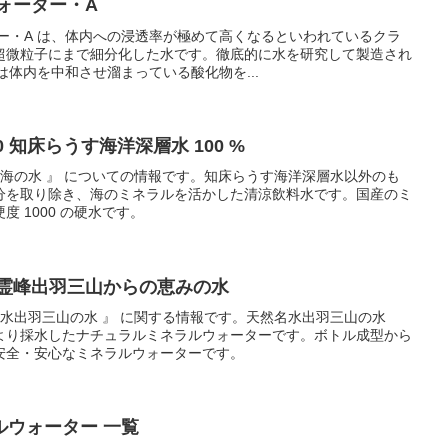
ォーター・A
ー・A は、体内への浸透率が極めて高くなるといわれているクラ
超微粒子にまで細分化した水です。徹底的に水を研究して製造され
は体内を中和させ溜まっている酸化物を...
0 知床らうす海洋深層水 100 %
深海の水 』 についての情報です。知床らうす海洋深層水以外のも
分を取り除き、海のミネラルを活かした清涼飲料水です。国産のミ
 1000 の硬水です。
天然名水出羽三山の水 霊峰出羽三山からの恵みの水
名水出羽三山の水 』 に関する情報です。天然名水出羽三山の水
より採水したナチュラルミネラルウォーターです。ボトル成型から
安全・安心なミネラルウォーターです。
ルウォーター 一覧