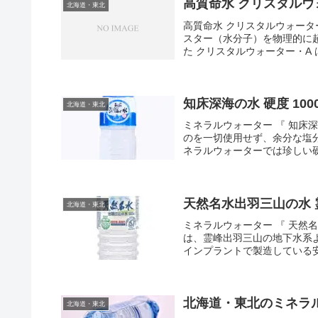
高質命水 クリスタルウ
北海道・東北
高質命水 クリスタルウォータ
スター（水分子）を物理的に
た クリスタルウォーター・A 
知床深海の水 硬度 100
北海道・東北
ミネラルウォーター 『 知床
のを一切使用せず、余分な塩
ネラルウォーターでは珍しい硬度
北海道・東北
ミネラルウォーター 『 天然
は、霊峰出羽三山の地下水系
インプラントで製造している
北海道・東北のミネラ
北海道・東北