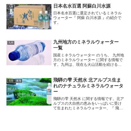
の天然炭酸水です。福島県の奧会津から
湧...
日本名水百選 阿蘇白川水源
九州
日本名水百選に選定されているミネラル
ウォーター『 阿蘇 白川水源 』の紹介で
す。
九州地方のミネラルウォーター
九州
一覧
国産ミネラルウォーター のうち、 九州地
方のミネラルウォーター に関する情報で
す。九州は、現在も火山活動を続ける活
火山がいくつもある地域で、温泉もたく
さんあります。豊かな自然と山々がミネ
ラルを豊富に含んだ水を育んでいます。
飛騨の雫 天然水 北アルプス生ま
北陸・東海
れのナチュラルミネラルウォータ
ー
飛騨の雫 天然水 に関する情報です。北ア
ルプスの大自然の恵みをいっぱいに受け
て生まれたミネラルウォーター、『 飛騨
の雫 』。原水は、日本のスイスと言われ
る飛騨高山の北アルプス、奥飛騨の鍾乳
洞の山深い石灰質の岩窟から湧き出た清
らかな水です。