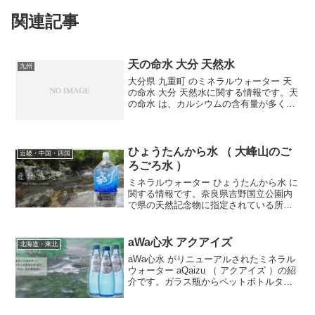
関連記事
天の命水 大分 天然水
九州
大分県 九重町 のミネラルウォーター 天
の命水 大分 天然水に関する情報です。天
の命水 は、カルシウムの含有量が多く、
二酸化炭素を微量に含んだ、のど越しの
よい爽やかな飲み口の天然水です。弱酸
性ですが加熱すればガスが抜けて弱アル
カリ性となるた...
ひょうたんから水 （ 大峰山のご
近畿・中国・四国
ろごろ水 ）
ミネラルウォーター ひょうたんから水 に
関する情報です。奈良県吉野国立公園内
で県の天然記念物に指定されている所の
五代松鐘乳洞より湧水する。平成16年世
界遺産に登録された大峰山直下に位置
し、水質としては、pH8.2の弱アルカリ性
aWa心水 アクアイズ
北海道・東北
で、清冽な湧水...
aWa心水 がリニューアルされたミネラル
ウォーター aQaizu （ アクアイズ ）の紹
介です。ガラス瓶からペットボトルタイ
プになり、持ち歩くにも便利です。
aQaizu （ アクアイズ ）は、国産で唯一