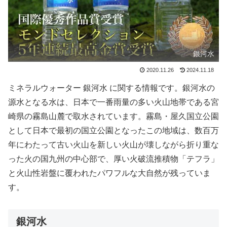
銀河水
2020.11.26
2024.11.18
ミネラルウォーター 銀河水 に関する情報です。銀河水の
源水となる水は、日本で一番雨量の多い火山地帯である宮
崎県の霧島山麓で取水されています。霧島・屋久国立公園
として日本で最初の国立公園となったこの地域は、数百万
年にわたって古い火山を新しい火山が壊しながら折り重な
った火の国九州の中心部で、厚い火破流推積物「テフラ」
と火山性岩盤に覆われたパワフルな大自然が残っていま
す。
銀河水