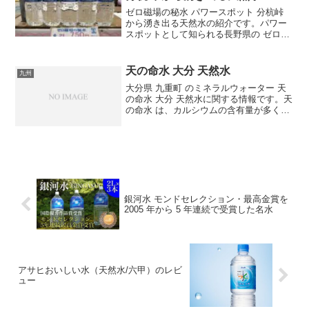
ゼロ磁場の秘水 パワースポット 分杭峠
から湧き出る天然水の紹介です。パワー
スポットとして知られる長野県の ゼロ磁
場地帯 分杭峠 の ミネラルウォーター 『
ゼロ磁場の秘水 』 です。
天の命水 大分 天然水
九州
大分県 九重町 のミネラルウォーター 天
の命水 大分 天然水に関する情報です。天
の命水 は、カルシウムの含有量が多く、
二酸化炭素を微量に含んだ、のど越しの
よい爽やかな飲み口の天然水です。弱酸
性ですが加熱すればガスが抜けて弱アル
カリ性となるた...
銀河水 モンドセレクション・最高金賞を
2005 年から 5 年連続で受賞した名水
アサヒおいしい水（天然水/六甲）のレビ
ュー