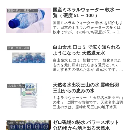
縄県本島最北端に位置する村です。先人
達が守り育んできた...
国産ミネラルウォーター 軟水 一
国産の軟水（硬度 51-100mg/L）
覧（ 硬度 51 ～ 100 ）
国産ミネラルウォーター 軟水 を紹介しま
す。日本のミネラルウォーターの多くは
軟水ですが、その中でも硬度が 51 ～ 100
mg/L までの軟水の情報です。硬度が低い
ほど飲みやすく、まろやかな口あたりの
軟水は、コーヒーやお茶を淹れるのに適
白山命水 口コミ で広く知られる
近畿・中国・四国
した水です。
ようになった 天然還元水
白山命水 口コミ 情報です。 酸化された
ものを元に戻すはたらきを還元といい、
還元する力の優れた水が 還元水 です。還
元水は一般に専用の整水器などを使って
つくられるのですが、 白山命水 はとても
珍しい 天然の還元水 です。 白山命水 採
天然名水出羽三山の水 霊峰出羽
北海道・東北
水地 は、鳥取県倉吉市の中部に位置して
三山からの恵みの水
います。
ミネラルウォーター 『 天然名水出羽三山
の水 』 に関する情報です。天然名水出羽
三山の水は、霊峰出羽三山の地下水系よ
り採水したナチュラルミネラルウォータ
ーです。ボトル成型からインプラントで
製造している安全・安心なミネラルウォ
ゼロ磁場の秘水 パワースポット
関東・甲信越
ーターです。
分杭峠 から湧き出る天然水