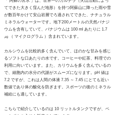
「 阿蘇の宮水 」は、世界一のカルデラ（火山活動によっ
てできた大きく窪んだ地形）を持つ阿蘇山に降った雨や雪
が数百年かけて安山岩層でろ過されてできた、ナチュラル
ミネラルウォーターです。地下200メートルの天然バナジ
ウムを含有していて、バナジウムは 100 ml あたりに 1.7
㎍ （ マイクログラム ）含まれています。
カルシウムを比較的多く含んでいて、ほのかな甘みを感じ
るソフトな口あたりの水です。コーヒーや紅茶、料理での
利用に向いています。また、カリウムを多く含んでいるの
で、細胞内の水分の代謝がスムーズになります。pH 値は
7.2 ですが、これは人間の体液 7.35 ～ 7.45 にとても近い
数値であり体の酸化を防ぎます。スポーツの後のミネラル
補給にも適しています。
こちらで紹介しているのは 10 リットルタンクですが、ペ