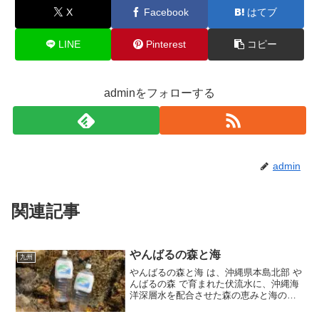
X
Facebook
はてブ
LINE
Pinterest
コピー
adminをフォローする
admin
関連記事
やんばるの森と海
九州
やんばるの森と海 は、沖縄県本島北部 や
んばるの森 で育まれた伏流水に、沖縄海
洋深層水を配合させた森の恵みと海の恵
みがつまった天然水使用のおいしい水で
す。国頭村は「やんばる」と呼ばれる沖