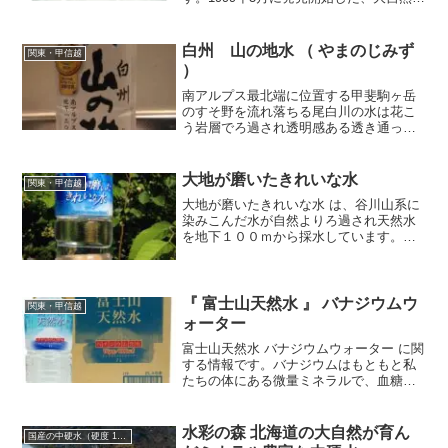
育まれたおいしい天然水です。「森の水
だより」という名前は、水源地の森に降
った雨や雪が大地に浸透し、天然の地層
白州 山の地水 （ やまのじみず
関東・甲信越
にゆっくりと濾過され天然のミネラル成
）
分を含んだおいしい天然水です。
南アルプス最北端に位置する甲斐駒ヶ岳
のすそ野を流れ落ちる尾白川の水は花こ
う岩層でろ過され透明感ある透き通った
水です。山の地水 （ やまのじみず ）甲
斐駒ヶ岳は南アルプスの一部で、岩肌が
白く輝く美しい山であり、日本百名山の
大地が磨いたきれいな水
関東・甲信越
一つです。その山の花...
大地が磨いたきれいな水 は、谷川山系に
染みこんだ水が自然よりろ過され天然水
を地下１００ｍから採水しています。加
熱殺菌をせず、フィルターろ過だけで除
菌しているため天然本来のナチュラルな
味わいが特徴です。山系の地層で磨かれ
た天然の水を自然そのま...
『 富士山天然水 』 バナジウムウ
関東・甲信越
ォーター
富士山天然水 バナジウムウォーター に関
する情報です。バナジウムはもともと私
たちの体にある微量ミネラルで、血糖降
下作用があるとされています。このバナ
ジウム含有のミネラルウォーター、『 富
士山天然水 』の紹介です。富士山天然水
水彩の森 北海道の大自然が育ん
国産の中硬水（硬度 101-300mg/L）
について『 富...