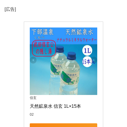
[広告]
信玄
天然鉱泉水 信玄 1L×15本
02