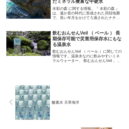
だミネラル豊富な中硬水
水彩の森 に関する情報。『 水彩の森 』
は、遙か昔の時代に形成された貝殻地層
で、長い年月をかけてろ過されたナチュ
ラルミネラルウォーターです。国の天然
記念物に登録されている「歌才ブナ林
（うたさいぶなりん）」の土壌から湧き
飲むおんせんVeil （ ベール ） 長
関東・甲信越
出る清らかな水が用いられています。
期保存可能で災害用保存水にもな
る温泉水
飲むおんせんVeil （ ベール ）に関しての
情報です。温泉水なのに飲みやすいミネ
ラルウォーター、 飲むおんせんVeil 。10
年という長期保存が可能で、災害用保存
水としても役立ちます。天然のミネラル
がバランス良く含まれた、健康にも美容
にも良い温泉水です。
酸素水 天草海洋