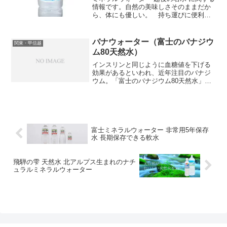
情報です。自然の美味しさそのままだか
ら、体にも優しい。 持ち運びに便利な
５５０ｍｌ
バナウォーター（富士のバナジウ
関東・甲信越
ム80天然水）
インスリンと同じように血糖値を下げる
効果があるといわれ、近年注目のバナジ
ウム。「富士のバナジウム80天然水」
は、富士山麓の豊富なミネラル分のカル
シウム、マグネシウムとバナジウムを含
んだナチュラルミネラルウォーター。朝
霧高原の水脈深くで何十年...
富士ミネラルウォーター 非常用5年保存
水 長期保存できる軟水
飛騨の雫 天然水 北アルプス生まれのナチ
ュラルミネラルウォーター