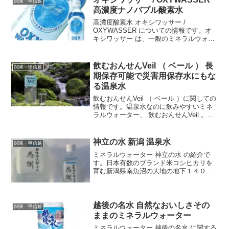
関東・甲信越
ー□原材料深井戸水...
高濃度ナノバブル酸素水
高濃度酸素水 オキシワッサー /
OXYWASSER についての情報です。オ
キシワッサー は、一般のミネラルウォー
ターに比べ約 30 倍以上の酸素を含む、世
界最高レベルの高濃度酸素水です。日本
の酸素水の中では最も酸素濃度が高く、
飲むおんせんVeil （ ベール ） 長
関東・甲信越
一般のミネラ...
期保存可能で災害用保存水にもな
る温泉水
飲むおんせんVeil （ ベール ）に関しての
情報です。温泉水なのに飲みやすいミネ
ラルウォーター、 飲むおんせんVeil 。10
年という長期保存が可能で、災害用保存
水としても役立ちます。天然のミネラル
がバランス良く含まれた、健康にも美容
神立の水 新潟 温泉水
関東・甲信越
にも良い温泉水です。
ミネラルウォーター 神立の水 の紹介で
す。日本有数のブランド米コシヒカリを
育む新潟県南魚沼の大地の地下１４００
ｍから湧き出る天然の温泉水。フィルタ
ーろ過と紫外線殺菌で加熱処理を一切行
わないため人体に必須ミネラルが効率よ
く摂取できる。神立の水...
越後の名水 自然なおいしさその
関東・甲信越
ままのミネラルウォーター
ミネラルウォーター 越後の名水 に関する