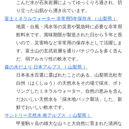
こんだ水が石灰岩層によってゆっくりろ過され、切
り立った山肌から湧き出ています。
富士ミネラルウォーター 非常用5年保存水 （ 山梨県 ）
地震・台風・渇水等の災害や緊急時に必要な非常用
飲料水です。賞味期限が製造された日から 5 年と長
いので、災害時など非常用の保存水として活躍しま
す。富士山の玄武岩層を通りバナジウムを多く含ん
だ、弱アルカリ性の軟水です。
森の水だより 日本アルプス （ 山梨県 ）
日本名水百選に選ばれたことのある、山梨県北杜市
白州（はくしゅう）の天然水をその場で採水、ボト
リングしたミネラルウォーター。自然の恵みを含ん
だおいしい天然水を「採水地パック製法」した、新
鮮でおいしい軟水です。
サントリー天然水 南アルプス （ 山梨県 ）
甲斐駒ヶ岳の雄大な山々と大自然に育まれた清冽な