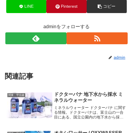
LINE
Pinterest
コピー
adminをフォローする
admin
関連記事
ドクターバナ 地下水から採水 ミ
関東・甲信越
ネラルウォーター
ミネラルウォーター ドクターバナ に関す
る情報。ドクターバナは、富士山の一合
目にある、国立公園内の地下水から採水
されたミネラルウォーターです。ドクタ
ーバナ天然バナジウムを豊富に含んでい
ます。□名称ナチュラルミネラルウォータ
オキシワッサー / OXYWASSER