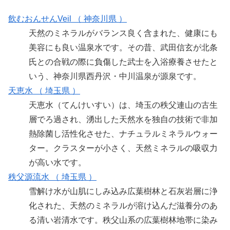
飲むおんせんVeil （ 神奈川県 ）
天然のミネラルがバランス良く含まれた、健康にも
美容にも良い温泉水です。その昔、武田信玄が北条
氏との合戦の際に負傷した武士を入浴療養させたと
いう、神奈川県西丹沢・中川温泉が源泉です。
天恵水 （ 埼玉県 ）
天恵水（てんけいすい）は、埼玉の秩父連山の古生
層でろ過され、湧出した天然水を独自の技術で非加
熱除菌し活性化させた、ナチュラルミネラルウォー
ター。クラスターが小さく、天然ミネラルの吸収力
が高い水です。
秩父源流水 （ 埼玉県 ）
雪解け水が山肌にしみ込み広葉樹林と石灰岩層に浄
化された、天然のミネラルが溶け込んだ滋養分のあ
る清い岩清水です。秩父山系の広葉樹林地帯に染み