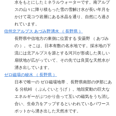
水をもとにしたミネラルウォーターです。南アルプ
スの山々に降り積もった雪の雪解け水が長い年月を
かけて花コウ岩層にある水晶を通り、自然にろ過さ
れています。
信州北アルプス あづみ野湧水 （ 長野県 ）
長野県中信地方の東側に位置する 安曇野 （ あづみ
の ）。そこは、日本有数の名水地です。採水地の下
流には北アルプスを源とする河川が形成した美しい
扇状地が広がっていて、その先では良質な天然水が
湧き出しています。
ゼロ磁場の秘水 （ 長野県 ）
日本で唯一の ゼロ磁場地帯 、長野県南部の伊那にあ
る 分杭峠 （ ぶんぐいとうげ ）。地殻変動の巨大な
エネルギーがぶつかり合って互いの磁気をうち消し
合い、生命力をアップするといわれているパワース
ポットから湧き出した天然水です。