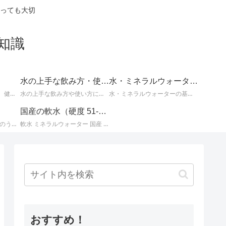
っても大切
知識
水の上手な飲み方・使い方
水・ミネラルウォーターの基礎知識
体の不調の改善に効果的、健康や美容によい水についてなど、知っているとお得な情報。
水の上手な飲み方や使い方についての情報。
水・ミネラルウォーターの基本的な知識。水とミネラルウォーターに関するさまざまな事柄。
国産の軟水（硬度 51-100mg/L）
国産ミネラルウォーター のうち、 北海道・東北地方のミネラルウォーター に関する情報です。
軟水 ミネラルウォーター 国産 （ 硬度 51 ～ 100 ）に関する情報です。日本のミネラルウォーターはほとんどが軟水ですが、その中でも硬度が 51 ～ 100mg/L までの 軟水 を紹介します。
おすすめ！