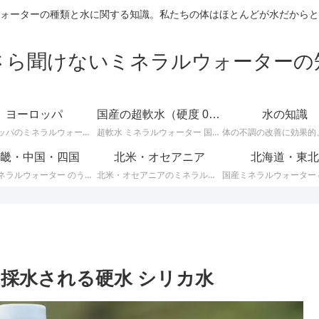
ォーターの種類と水に関する知識。私たちの体はほとんどが水だからと
さら聞けないミネラルウォーターの
ヨーロッパ
国産の超軟水（硬度 0-50mg/L）
水の知識
ヨーロッパのミネラルウォーターに関する情報です。ＥＵ加盟のヨーロッパ諸国では、ミネラルウォーターに関して次のような厳しい統一基準が定められています。
超軟水 ミネラルウォーター 国産 （ 硬度 0 ～ 50 ）に関する情報です。日本のミネラルウォーターはほとんどが軟水ですが、その中でも硬度が 0 ～ 50mg/L までの 超軟水 を紹介します。
畿・中国・四国
北米・オセアニア
北海道・東北
国産ミネラルウォーター のうち、 近畿・中国・四国地方のミネラルウォーター に関する情報です。
北米・オセアニアのミネラルウォーターに関する情報です。
ら採水される硬水 シリカ水