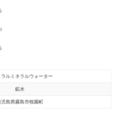
る
つ
る
ュラルミネラルウォーター
鉱水
鹿児島県霧島市牧園町