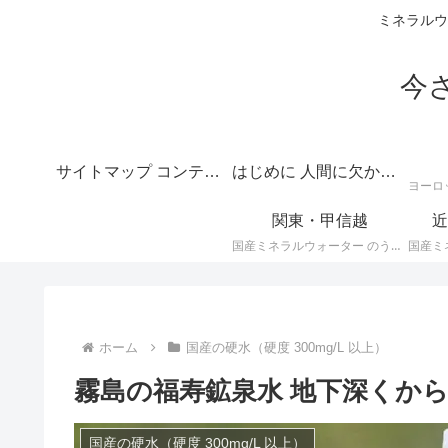
ミネラルウ
今
サイトマップ コンテンツの目次
はじめに 人間に欠かせない水のテーマは深いというご挨拶
関東・甲信越
近
国産ミネラルウォーター のうち、 関東・甲信越地方のミネラルウォーター に関する情報です。
ホーム
国産の硬水（硬度 300mg/L 以上）
霧島の福寿鉱泉水 地下深くか
国産の硬水（硬度 300mg/L 以上）