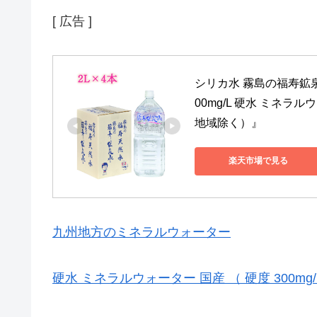
[ 広告 ]
シリカ水 霧島の福寿鉱泉水
00mg/L 硬水 ミネラ
地域除く）』
楽天市場で見る
九州地方のミネラルウォーター
硬水 ミネラルウォーター 国産 （ 硬度 300mg/