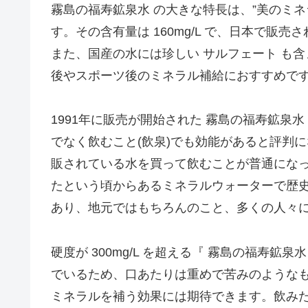
霧島の福寿鉱泉水 の大きな特長は、”美のミ
す。その含有量は 160mg/L で、日本で
また、国産の水には珍しい サルフェート も
後やスポーツ後のミネラル補給におすすめで
1991年に販売が開始された 霧島の福寿鉱泉
でなく飲むこと(飲泉)でも効能があると評判
販されている水を買って飲むことが普通にな
たという頃からあるミネラルウォーターで歴
あり、地元ではもちろんのこと、多くの人々
硬度が 300mg/L を超える『 霧島の福寿
でいるため、口あたりは重めで苦みのような
ミネラルを補う効果には期待できます。飲み