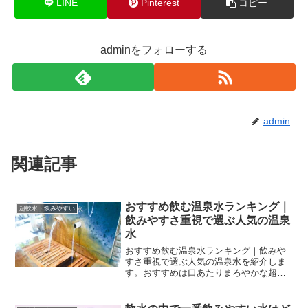
LINE
Pinterest
コピー
adminをフォローする
admin
関連記事
おすすめ飲む温泉水ランキング｜
超軟水・飲みやすい
飲みやすさ重視で選ぶ人気の温泉
水
おすすめ飲む温泉水ランキング｜飲みや
すさ重視で選ぶ人気の温泉水を紹介しま
す。おすすめは口あたりまろやかな超軟
水の温泉水！温泉水を飲むメリットや自
分に合った温泉水の選び方のポイント、
飲む際の注意点、よくある質問などをま