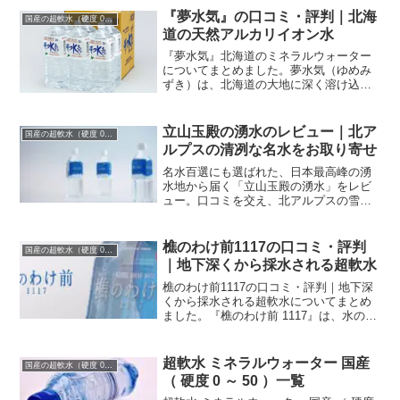
『夢水気』の口コミ・評判｜北海
国産の超軟水（硬度 0-50mg/L）
道の天然アルカリイオン水
『夢水気』北海道のミネラルウォーター
についてまとめました。夢水気（ゆめみ
ずき）は、北海道の大地に深く溶け込ん
だミネラルがバランス良く含まれた、豊
かな自然から生まれた ナチュラルミネラ
ルウォーター 、天然のアルカリイオン水
立山玉殿の湧水のレビュー｜北ア
国産の超軟水（硬度 0-50mg/L）
です。
ルプスの清冽な名水をお取り寄せ
名水百選にも選ばれた、日本最高峰の湧
水地から届く「立山玉殿の湧水」をレビ
ュー。口コミを交え、北アルプスの雪解
け水が育んだ、雑味のない味わいをレポ
ートします！一度は飲んでみたい名水の
購入情報を紹介。自宅で手軽に北アルプ
樵のわけ前1117の口コミ・評判
国産の超軟水（硬度 0-50mg/L）
スの名水を味わってみませんか？
｜地下深くから採水される超軟水
樵のわけ前1117の口コミ・評判｜地下深
くから採水される超軟水についてまとめ
ました。『樵のわけ前 1117』は、水の硬
度が2.0mg/Lという超軟水の弱アルカリ天
然水。桜島の麓、鹿児島県垂水市の地下
1,117mから汲み上げられているミネラル
超軟水 ミネラルウォーター 国産
国産の超軟水（硬度 0-50mg/L）
ウォーターです。
（ 硬度 0 ～ 50 ）一覧