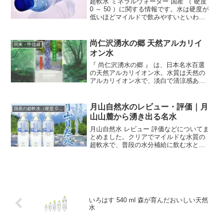
超軟水 ミネラルウォーター 国産 （ 硬度
0 ～ 50 ）に関する情報です。水は硬度が
低いほどマイルドで飲みやすいといわれ
ていますが、日本のミネラルウォーター
はほとんどが軟水です。その中でも硬度
が 0 ～ 50 までの 超軟水 を紹介します。
尚仁沢湧水の郷 天然アルカリイ
関東・甲信越
オン水
『 尚仁沢湧水の郷 』 は、日本名水百選
の天然アルカリイオン水。水質は天然の
アルカリイオン水で、淡白で清涼感ある
癖のない水です。平成9年には全国37都道
府県から選ばれた水の中で第一位の認定
証を受けている「尚仁沢湧水」は、まさ
月山自然水のレビュー・評価｜月
国産の超軟水（硬度 0-50mg/L）
に万人向けのおい...
山山麓から湧き出る名水
月山自然水 レビュー 評価などについてま
とめました。クリアでマイルドな水質の
超軟水で、普段の水分補給に飲む水とし
てはもちろん、どのような料理にも合い
素材の味を引き立たせるので、調理に使
う水としても役立ちます。他の水との違
いやおいしい飲み方も紹介します。
いろはす 540 ml 森が育んだおいしい天然
水