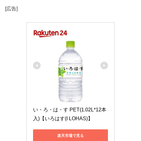
[広告]
い・ろ・は・す PET(1.02L*12本
入)【いろはす(I LOHAS)】
楽天市場で見る