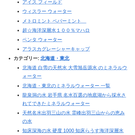
アイス フィールド
ウィスラー ウォーター
メトロミント ペパーミント
超☆海洋深層水１００％マハロ
ペンタ ウォーター
アラスカグレーシャーキャップ
カテゴリー:
北海道・東北
北海道 白雪の天然水 大雪旭岳源水 のミネラルウ
ォーター
北海道・東北のミネラルウォーター 一覧
龍泉洞の水 岩手県 名水百選の地底湖から採水さ
れてできたミネラルウォーター
天然名水出羽三山の水 霊峰出羽三山からの恵み
の水
知床深海の水 硬度 1000 知床らうす海洋深層水