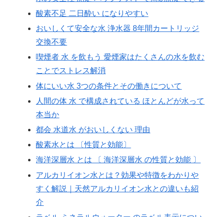
酸素不足 二日酔い になりやすい
おいしくて安全な水 浄水器 8年間カートリッジ
交換不要
喫煙者 水 を飲もう 愛煙家はたくさんの水を飲む
ことでストレス解消
体にいい水 3つの条件とその働きについて
人間の体 水 で構成されている ほとんどが水って
本当か
都会 水道水 がおいしくない 理由
酸素水とは 〔性質と効能〕
海洋深層水 とは 〔 海洋深層水 の性質と効能 〕
アルカリイオン水とは？効果や特徴をわかりや
すく解説｜天然アルカリイオン水との違いも紹
介