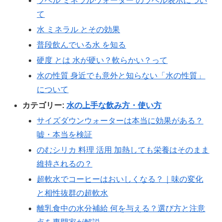
ラベル ミネラルウォーター のラベル表示につい
て
水 ミネラル とその効果
普段飲んでいる水 を知る
硬度 とは 水が硬い？軟らかい？って
水の性質 身近でも意外と知らない「水の性質」
について
カテゴリー:
水の上手な飲み方・使い方
サイズダウンウォーターは本当に効果がある？
嘘・本当を検証
のむシリカ 料理 活用 加熱しても栄養はそのまま
維持されるの？
超軟水でコーヒーはおいしくなる？｜味の変化
と相性抜群の超軟水
離乳食中の水分補給 何を与える？選び方と注意