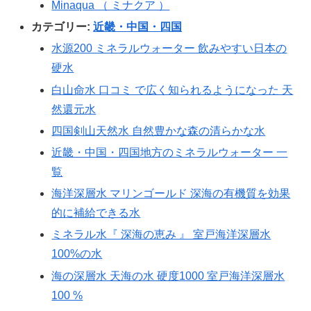
Minaqua （ ミナクア ）
カテゴリー:
近畿・中国・四国
水源200 ミネラルウォーター 飲みやすい日本の
硬水
白山命水 口コミ で広く知られるようになった 天
然還元水
四国剣山天然水 自然豊かな森の清らかな水
近畿・中国・四国地方のミネラルウォーター 一
覧
海洋深層水 マリンゴールド 深海の有機質を効果
的に補給できる水
ミネラル水『 深海の恵み 』 室戸海洋深層水
100%の水
海の深層水 天海の水 硬度1000 室戸海洋深層水
100 %