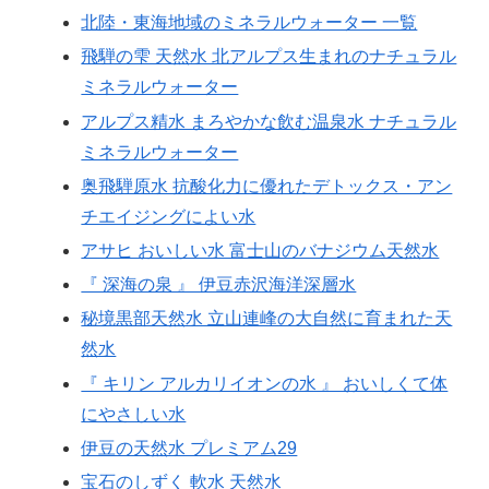
北陸・東海地域のミネラルウォーター 一覧
飛騨の雫 天然水 北アルプス生まれのナチュラル
ミネラルウォーター
アルプス精水 まろやかな飲む温泉水 ナチュラル
ミネラルウォーター
奥飛騨原水 抗酸化力に優れたデトックス・アン
チエイジングによい水
アサヒ おいしい水 富士山のバナジウム天然水
『 深海の泉 』 伊豆赤沢海洋深層水
秘境黒部天然水 立山連峰の大自然に育まれた天
然水
『 キリン アルカリイオンの水 』 おいしくて体
にやさしい水
伊豆の天然水 プレミアム29
宝石のしずく 軟水 天然水