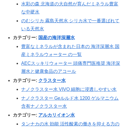
水彩の森 北海道の大自然が育んだミネラル豊富
な中硬水
のむシリカ 霧島天然水 シリカ水で一番選ばれて
いる天然水
カテゴリー:
国産の海洋深層水
豊富なミネラルが含まれた日本の 海洋深層水 国
産ミネラルウォーター の一覧
AECスッキリウォーター 頭痛専門医推奨 海洋深
層水と健康食品のアコール
カテゴリー:
クラスター水
ナノクラスター水 VIVO 細胞に浸透しやすい水
ナノクラスター Geルルド水 1200 ゲルマニウム
含有ナノクラスター水
カテゴリー:
アルカリイオン水
タンナカの水 効能 活性酸素の働きを抑える力の