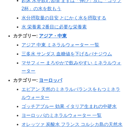
起床 水を飲む習慣 まずは「伸び」次に「コップ
2杯」の水を飲もう
水分摂取量の目安 とにかく水を摂取する
水 栄養素 2番目に必要な栄養素
カテゴリー:
アジア・中東
アジア 中東 ミネラルウォーター 一覧
三多水 サンダス 血糖値を下げるバナジウム
マサフィー まろやかで飲みやすい ミネラルウォ
ーター
カテゴリー:
ヨーロッパ
エビアン 天然のミネラルバランスをもつミネラ
ルウォーター
ゴッチアブルー 効果 イタリア生まれの中硬水
ヨーロッパのミネラルウォーター 一覧
オレッツァ 炭酸水 フランス コルシカ島の天然水