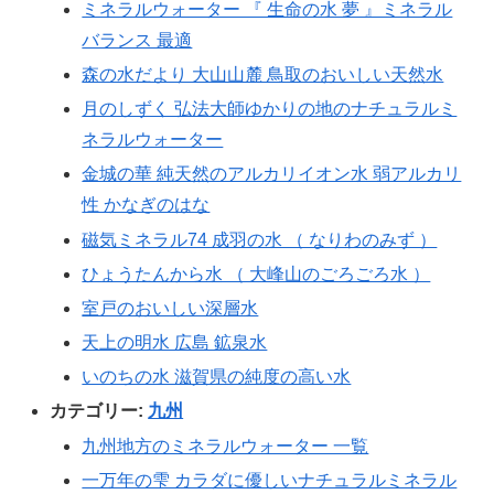
ミネラルウォーター 『 生命の水 夢 』ミネラル
バランス 最適
森の水だより 大山山麓 鳥取のおいしい天然水
月のしずく 弘法大師ゆかりの地のナチュラルミ
ネラルウォーター
金城の華 純天然のアルカリイオン水 弱アルカリ
性 かなぎのはな
磁気ミネラル74 成羽の水 （ なりわのみず ）
ひょうたんから水 （ 大峰山のごろごろ水 ）
室戸のおいしい深層水
天上の明水 広島 鉱泉水
いのちの水 滋賀県の純度の高い水
カテゴリー:
九州
九州地方のミネラルウォーター 一覧
一万年の雫 カラダに優しいナチュラルミネラル