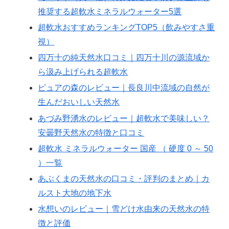
推奨する超軟水ミネラルウォーター5選
超軟水おすすめランキングTOP5（飲みやすさ重
視）
四万十の純天然水口コミ｜四万十川の源流域か
ら汲み上げられる超軟水
ピュアの森のレビュー｜長良川中流域の自然が
生んだおいしい天然水
あづみ野湧水のレビュー｜超軟水で美味しい？
安曇野天然水の特徴と口コミ
超軟水 ミネラルウォーター 国産 （ 硬度 0 ～ 50
）一覧
あぶくまの天然水の口コミ・評判のまとめ｜カ
ルスト大地の地下水
水想いのレビュー｜雪どけ水由来の天然水の特
徴と評価