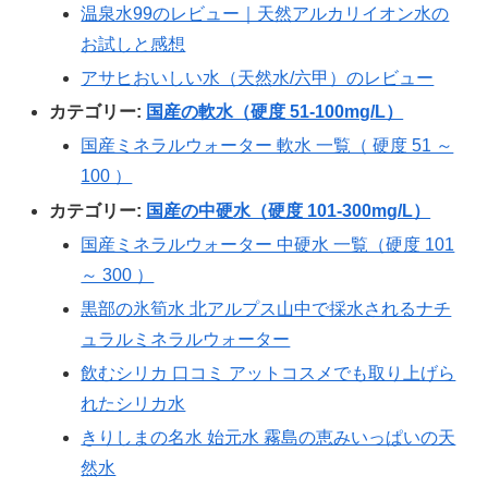
温泉水99のレビュー｜天然アルカリイオン水の
お試しと感想
アサヒおいしい水（天然水/六甲）のレビュー
カテゴリー:
国産の軟水（硬度 51-100mg/L）
国産ミネラルウォーター 軟水 一覧（ 硬度 51 ～
100 ）
カテゴリー:
国産の中硬水（硬度 101-300mg/L）
国産ミネラルウォーター 中硬水 一覧（硬度 101
～ 300 ）
黒部の氷筍水 北アルプス山中で採水されるナチ
ュラルミネラルウォーター
飲むシリカ 口コミ アットコスメでも取り上げら
れたシリカ水
きりしまの名水 始元水 霧島の恵みいっぱいの天
然水