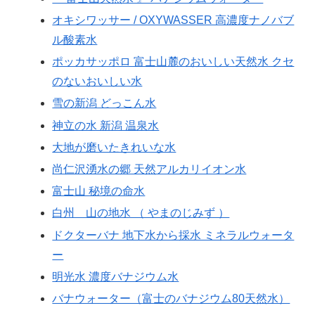
オキシワッサー / OXYWASSER 高濃度ナノバブ
ル酸素水
ポッカサッポロ 富士山麓のおいしい天然水 クセ
のないおいしい水
雪の新潟 どっこん水
神立の水 新潟 温泉水
大地が磨いたきれいな水
尚仁沢湧水の郷 天然アルカリイオン水
富士山 秘境の命水
白州 山の地水 （ やまのじみず ）
ドクターバナ 地下水から採水 ミネラルウォータ
ー
明光水 濃度バナジウム水
バナウォーター（富士のバナジウム80天然水）