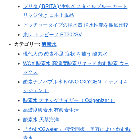
ブリタ ( BRITA ) 浄水器 スタイルブルー カート
リッジ付き 日本正規品
ピッチャータイプの浄水器 浄水性能を徹底比較
東レ トレビーノ PT302SV
カテゴリー:
酸素水
現代人の 酸素不足 症状 を補う 酸素水
WOX 酸素水 高濃度酸素リキッド 飲む酸素 ウォ
ックス
酸素ナノバブル水 NANO OXYGEN （ ナノオキ
シジェン ）
酸素水 オキシゲナイザー（ Oxigenizer ）
高濃度酸素水 有酸素生活
酸素水 天草海洋
『 飲むO2water 』 疲労回復、美容によい 飲む酸
素水