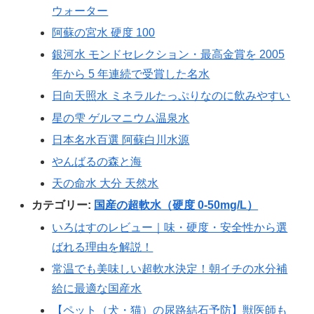
ウォーター
阿蘇の宮水 硬度 100
銀河水 モンドセレクション・最高金賞を 2005
年から 5 年連続で受賞した名水
日向天照水 ミネラルたっぷりなのに飲みやすい
星の雫 ゲルマニウム温泉水
日本名水百選 阿蘇白川水源
やんばるの森と海
天の命水 大分 天然水
カテゴリー:
国産の超軟水（硬度 0-50mg/L）
いろはすのレビュー｜味・硬度・安全性から選
ばれる理由を解説！
常温でも美味しい超軟水決定！朝イチの水分補
給に最適な国産水
【ペット（犬・猫）の尿路結石予防】獣医師も