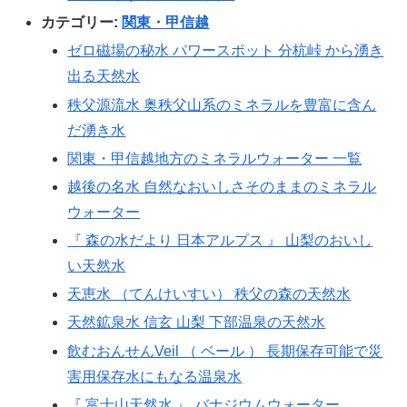
カテゴリー:
関東・甲信越
ゼロ磁場の秘水 パワースポット 分杭峠 から湧き
出る天然水
秩父源流水 奥秩父山系のミネラルを豊富に含ん
だ湧き水
関東・甲信越地方のミネラルウォーター 一覧
越後の名水 自然なおいしさそのままのミネラル
ウォーター
『 森の水だより 日本アルプス 』 山梨のおいし
い天然水
天恵水 （てんけいすい） 秩父の森の天然水
天然鉱泉水 信玄 山梨 下部温泉の天然水
飲むおんせんVeil （ ベール ） 長期保存可能で災
害用保存水にもなる温泉水
『 富士山天然水 』 バナジウムウォーター