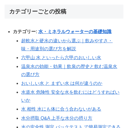
カテゴリーごとの投稿
カテゴリー:
水・ミネラルウォーターの基礎知識
超軟水と硬水の違いから選ぶ｜飲みやすさ・
味・用途別の選び方を解説
六甲山 水 といったら六甲のおいしい水
温泉水の効能・効果｜飲泉の歴史と飲む温泉水
の選び方
おいしい水 と まずい水 は何が違うのか
水道水 危険性 安全な水を飲むにはどうすればい
いか
水 相性 水にも体に合う合わないがある
水分摂取 Q&A 上手な水分の摂り方
水の安全性 測定 パックテスト で簡易測定できる