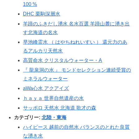
100 %
DHC 栗駒深層水
羊蹄のふきだし湧水 名水百選 羊蹄山麓に湧き出
す北海道の名水
早池峰霊水 （ はやちねれいすい ） 還元力のあ
るアルカリ天然水
高質命水 クリスタルウォーター・A
『 龍泉洞の水 』 モンドセレクション連続受賞の
ミネラルウォーター
aWa心水 アクアイズ
ｈａｙａ 世界自然遺産の水
サッポロ 天然水 北海道 歌才の森
カテゴリー:
北陸・東海
ハイピース 越前の自然水 バランスのとれた良質
な湧き水