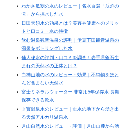
わかさ瓜割の水のレビュー｜名水百選「瓜割の
滝」から採水した水
日田天領水の効果とは？美容や健康へのメリッ
トと口コミ・水の特徴
飲む温泉観音温泉の評判｜伊豆下田観音温泉の
源泉をボトリングした水
仙人秘水の評判・口コミを調査！岩手県釜石生
まれの天然水の正体とは？
白神山地の水のレビュー・効果｜不純物をほと
んど含まない天然水
富士ミネラルウォーター 非常用5年保存水 長期
保存できる軟水
財寶温泉水のレビュー｜垂水の地下から湧き出
る天然アルカリ温泉水
月山自然水のレビュー・評価｜月山山麓から湧