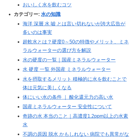
おいしく水を飲むコツ
カテゴリー:
水の知識
海洋 深層 水 嘘 とは言い切れないが誇大広告が
多いのは事実
超軟水とは？硬度0～50の特徴やメリット、ミネ
ラルウォーターの選び方を解説
水の硬度の一覧｜国産ミネラルウォーター
水 硬度 一覧 外国産 ミネラルウォーター
水を摂取するメリット 積極的に水を飲むことで
体は元気に美しくなる
体にいい水の条件 ｜ 酸化還元力の高い水
国産ミネラルウォーター 安全性について
奇跡の水 本当のこと｜高濃度1.2ppm以上の水素
水
不調の原因 脱水 かもしれない 病院でも異常がな