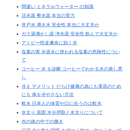
間違い ミネラルウォーター の知識
活水器 整水器 本当の実力
井戸水 湧き水 安全性 本当に大丈夫か
ガス湯沸かし器 浄水器 安全性 飲んで大丈夫か
アトピー性皮膚炎に効く水
塩素の害 水道水に使われる塩素の危険性につい
て
コーヒー 水 を診断 コーヒーでわかる水の善し悪
し
冷え デメリット だらけ健康の為にも美容のため
にも 体を冷やさない方法
軟水 日本人の体質や口に合うのは軟水
水太り 原因 水分摂取と水太りについて
水の体の中での働き