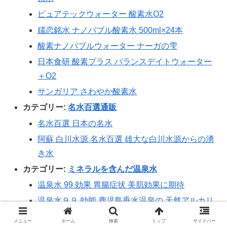
ピュアテックウォーター 酸素水O2
嬬恋銘水 ナノバブル酸素水 500ml×24本
酸素ナノバブルウォーター ナーガの雫
日本食研 酸素プラス バランスデイトウォーター
＋O2
サンガリア さわやか酸素水
カテゴリー:
名水百選通販
名水百選 日本の名水
阿蘇 白川水源 名水百選 雄大な白川水源からの湧
き水
カテゴリー:
ミネラルを含んだ温泉水
温泉水 99 効果 胃腸症状 美肌効果に期待
温泉水９９ 効能 鹿児島垂水温泉の 天然アルカリ
イオン水
メニュー
ホーム
検索
トップ
サイドバー