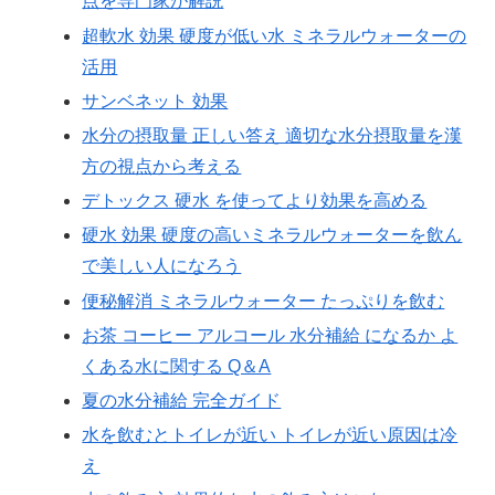
点を専門家が解説
超軟水 効果 硬度が低い水 ミネラルウォーターの
活用
サンベネット 効果
水分の摂取量 正しい答え 適切な水分摂取量を漢
方の視点から考える
デトックス 硬水 を使ってより効果を高める
硬水 効果 硬度の高いミネラルウォーターを飲ん
で美しい人になろう
便秘解消 ミネラルウォーター たっぷりを飲む
お茶 コーヒー アルコール 水分補給 になるか よ
くある水に関する Q＆A
夏の水分補給 完全ガイド
水を飲むとトイレが近い トイレが近い原因は冷
え