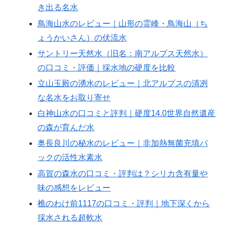
き出る名水
鳥海山水のレビュー｜山形の霊峰・鳥海山（ち
ょうかいさん）の伏流水
サントリー天然水（旧名：南アルプス天然水）
の口コミ・評価｜採水地の硬度を比較
立山玉殿の湧水のレビュー｜北アルプスの清冽
な名水をお取り寄せ
白神山水の口コミと評判｜硬度14.0世界自然遺産
の森が育んだ水
奥長良川の秘水のレビュー｜非加熱無菌充填パ
ックの活性水素水
高賀の森水の口コミ・評判は？シリカ含有量や
味の感想をレビュー
樵のわけ前1117の口コミ・評判｜地下深くから
採水される超軟水