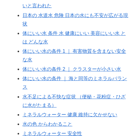
いと言われた
日本の 水道水 危険 日本の水にも不安が広がる現
状
体にいい水 条件 水 健康にいい 美容にいい水 と
は どんな水
体にいい水の条件 1 ｜ 有害物質を含まない安全
な水
体にいい水の条件 2 ｜ クラスターが小さい水
体にいい水の条件 ｜ 海と同等のミネラルバラン
ス
水不足による不快な症状 （便秘・花粉症・ひざ
に水がたまる）
ミネラルウォーター 健康 維持に欠かせない
水の色 からわかること
ミネラルウォーター 安全性